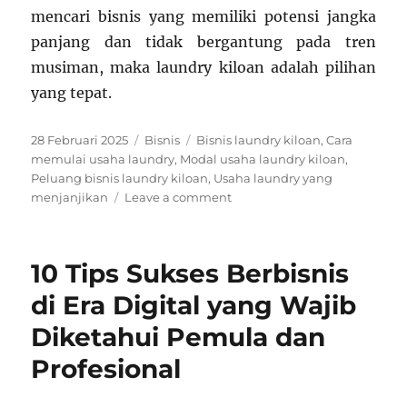
mencari bisnis yang memiliki potensi jangka
panjang dan tidak bergantung pada tren
musiman, maka laundry kiloan adalah pilihan
yang tepat.
Posted
Categories
Tags
28 Februari 2025
Bisnis
Bisnis laundry kiloan
,
Cara
on
memulai usaha laundry
,
Modal usaha laundry kiloan
,
Peluang bisnis laundry kiloan
,
Usaha laundry yang
on
menjanjikan
Leave a comment
Bisnis
Laundry
Kiloan:
10 Tips Sukses Berbisnis
Peluang
Menjanjikan
di Era Digital yang Wajib
di
Diketahui Pemula dan
Era
Modern
Profesional