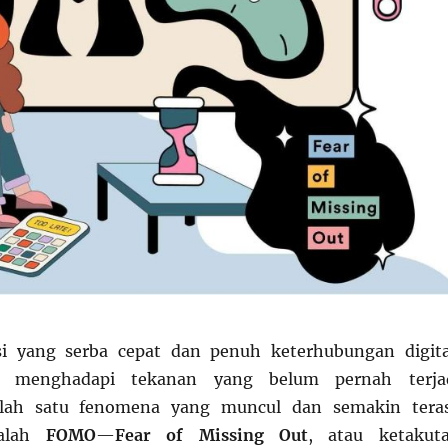
si yang serba cepat dan penuh keterhubungan digita
a menghadapi tekanan yang belum pernah terja
alah satu fenomena yang muncul dan semakin tera
dalah
FOMO
—
Fear of Missing Out
, atau ketakut