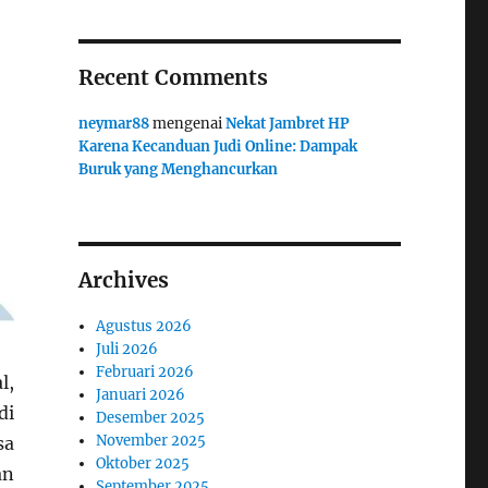
Recent Comments
neymar88
mengenai
Nekat Jambret HP
Karena Kecanduan Judi Online: Dampak
Buruk yang Menghancurkan
Archives
Agustus 2026
Juli 2026
Februari 2026
l,
Januari 2026
di
Desember 2025
November 2025
sa
Oktober 2025
an
September 2025