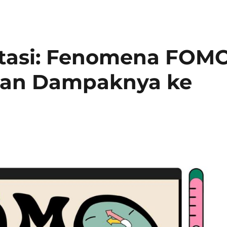
ktasi: Fenomena FOM
 dan Dampaknya ke