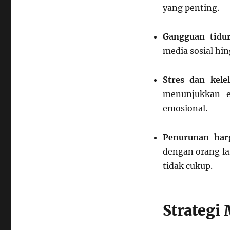
yang penting.
Gangguan tidu
media sosial hi
Stres dan kele
menunjukkan ek
emosional.
Penurunan har
dengan orang la
tidak cukup.
Strategi