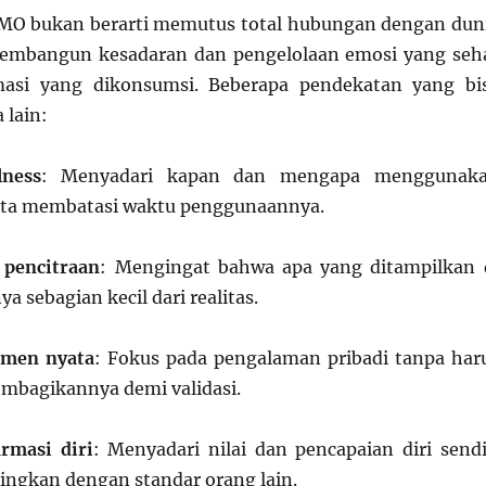
O bukan berarti memutus total hubungan dengan dun
 membangun kesadaran dan pengelolaan emosi yang seh
masi yang dikonsumsi. Beberapa pendekatan yang bi
 lain:
lness
: Menyadari kapan dan mengapa menggunak
erta membatasi waktu penggunaannya.
 pencitraan
: Mengingat bahwa apa yang ditampilkan 
a sebagian kecil dari realitas.
men nyata
: Fokus pada pengalaman pribadi tanpa har
mbagikannya demi validasi.
irmasi diri
: Menyadari nilai dan pencapaian diri sendi
ngkan dengan standar orang lain.