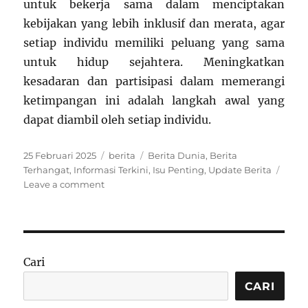
untuk bekerja sama dalam menciptakan
kebijakan yang lebih inklusif dan merata, agar
setiap individu memiliki peluang yang sama
untuk hidup sejahtera. Meningkatkan
kesadaran dan partisipasi dalam memerangi
ketimpangan ini adalah langkah awal yang
dapat diambil oleh setiap individu.
Posted
Categories
Tags
25 Februari 2025
berita
Berita Dunia
,
Berita
on
Terhangat
,
Informasi Terkini
,
Isu Penting
,
Update Berita
on
Leave a comment
Berita
Terkini
Fokus
pada
Isu-
Cari
isu
Global
CARI
yang