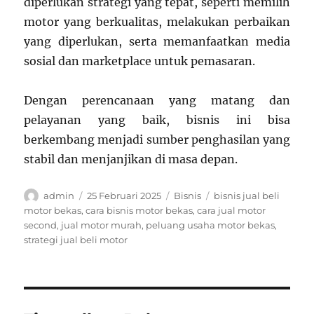
diperlukan strategi yang tepat, seperti memilih
motor yang berkualitas, melakukan perbaikan
yang diperlukan, serta memanfaatkan media
sosial dan marketplace untuk pemasaran.
Dengan perencanaan yang matang dan
pelayanan yang baik, bisnis ini bisa
berkembang menjadi sumber penghasilan yang
stabil dan menjanjikan di masa depan.
Author
Posted
Categories
Tags
admin
25 Februari 2025
Bisnis
bisnis jual beli
on
motor bekas
,
cara bisnis motor bekas
,
cara jual motor
second
,
jual motor murah
,
peluang usaha motor bekas
,
strategi jual beli motor