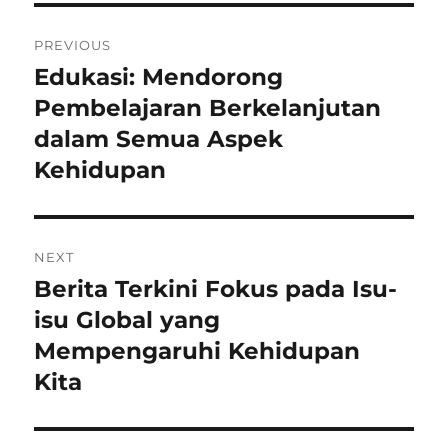
Navigasi
PREVIOUS
pos
Edukasi: Mendorong
Previous
post:
Pembelajaran Berkelanjutan
dalam Semua Aspek
Kehidupan
NEXT
Berita Terkini Fokus pada Isu-
Next
post:
isu Global yang
Mempengaruhi Kehidupan
Kita