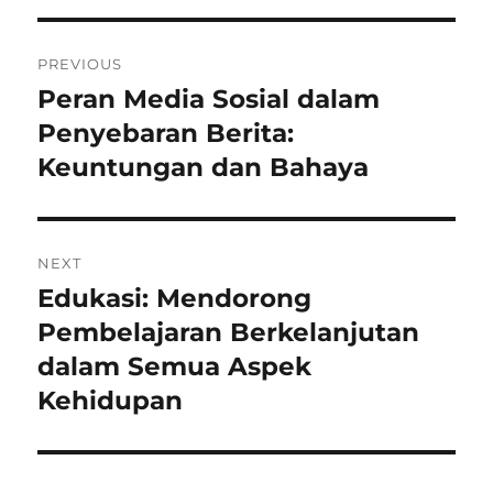
Navigasi
PREVIOUS
pos
Peran Media Sosial dalam
Previous
post:
Penyebaran Berita:
Keuntungan dan Bahaya
NEXT
Edukasi: Mendorong
Next
post:
Pembelajaran Berkelanjutan
dalam Semua Aspek
Kehidupan