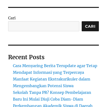
Warisan
Budaya
di
Museum
Cari
Kebudayaan
dan
CARI
Kerajinan
Asmat
Recent Posts
Cara Menyaring Berita Terupdate agar Tetap
Mendapat Informasi yang Terpercaya
Manfaat Kegiatan Ekstrakurikuler dalam
Mengembangkan Potensi Siswa
Sekolah Tanpa PR? Konsep Pembelajaran
Baru Ini Mulai Diuji Coba Diam-Diam
Perkembangan Akademik Siswa di Daerah