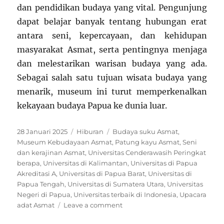
dan pendidikan budaya yang vital. Pengunjung
dapat belajar banyak tentang hubungan erat
antara seni, kepercayaan, dan kehidupan
masyarakat Asmat, serta pentingnya menjaga
dan melestarikan warisan budaya yang ada.
Sebagai salah satu tujuan wisata budaya yang
menarik, museum ini turut memperkenalkan
kekayaan budaya Papua ke dunia luar.
Posted
Categories
Tags
28 Januari 2025
Hiburan
Budaya suku Asmat
,
on
Museum Kebudayaan Asmat
,
Patung kayu Asmat
,
Seni
dan kerajinan Asmat
,
Universitas Cenderawasih Peringkat
berapa
,
Universitas di Kalimantan
,
Universitas di Papua
Akreditasi A
,
Universitas di Papua Barat
,
Universitas di
Papua Tengah
,
Universitas di Sumatera Utara
,
Universitas
Negeri di Papua
,
Universitas terbaik di Indonesia
,
Upacara
on
adat Asmat
Leave a comment
Menelusuri