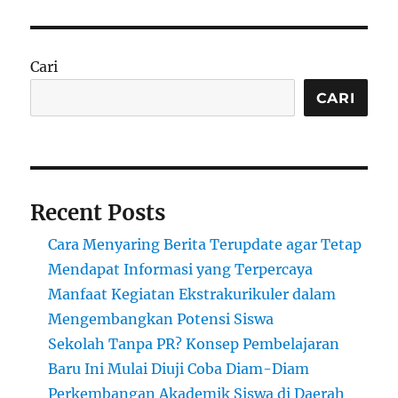
Warisan
Budaya
di
Museum
Cari
Kebudayaan
dan
CARI
Kerajinan
Asmat
Recent Posts
Cara Menyaring Berita Terupdate agar Tetap
Mendapat Informasi yang Terpercaya
Manfaat Kegiatan Ekstrakurikuler dalam
Mengembangkan Potensi Siswa
Sekolah Tanpa PR? Konsep Pembelajaran
Baru Ini Mulai Diuji Coba Diam-Diam
Perkembangan Akademik Siswa di Daerah