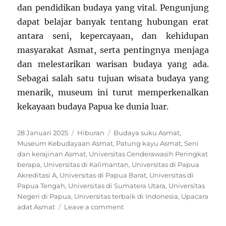
dan pendidikan budaya yang vital. Pengunjung
dapat belajar banyak tentang hubungan erat
antara seni, kepercayaan, dan kehidupan
masyarakat Asmat, serta pentingnya menjaga
dan melestarikan warisan budaya yang ada.
Sebagai salah satu tujuan wisata budaya yang
menarik, museum ini turut memperkenalkan
kekayaan budaya Papua ke dunia luar.
Posted
Categories
Tags
28 Januari 2025
Hiburan
Budaya suku Asmat
,
on
Museum Kebudayaan Asmat
,
Patung kayu Asmat
,
Seni
dan kerajinan Asmat
,
Universitas Cenderawasih Peringkat
berapa
,
Universitas di Kalimantan
,
Universitas di Papua
Akreditasi A
,
Universitas di Papua Barat
,
Universitas di
Papua Tengah
,
Universitas di Sumatera Utara
,
Universitas
Negeri di Papua
,
Universitas terbaik di Indonesia
,
Upacara
on
adat Asmat
Leave a comment
Menelusuri