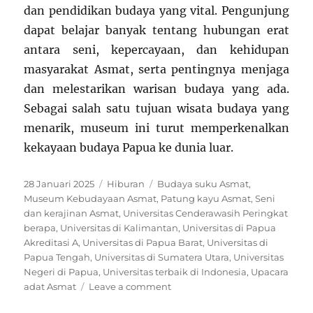
dan pendidikan budaya yang vital. Pengunjung
dapat belajar banyak tentang hubungan erat
antara seni, kepercayaan, dan kehidupan
masyarakat Asmat, serta pentingnya menjaga
dan melestarikan warisan budaya yang ada.
Sebagai salah satu tujuan wisata budaya yang
menarik, museum ini turut memperkenalkan
kekayaan budaya Papua ke dunia luar.
Posted
Categories
Tags
28 Januari 2025
Hiburan
Budaya suku Asmat
,
on
Museum Kebudayaan Asmat
,
Patung kayu Asmat
,
Seni
dan kerajinan Asmat
,
Universitas Cenderawasih Peringkat
berapa
,
Universitas di Kalimantan
,
Universitas di Papua
Akreditasi A
,
Universitas di Papua Barat
,
Universitas di
Papua Tengah
,
Universitas di Sumatera Utara
,
Universitas
Negeri di Papua
,
Universitas terbaik di Indonesia
,
Upacara
on
adat Asmat
Leave a comment
Menelusuri