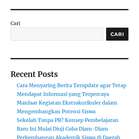
Warisan
Budaya
di
Museum
Cari
Kebudayaan
dan
CARI
Kerajinan
Asmat
Recent Posts
Cara Menyaring Berita Terupdate agar Tetap
Mendapat Informasi yang Terpercaya
Manfaat Kegiatan Ekstrakurikuler dalam
Mengembangkan Potensi Siswa
Sekolah Tanpa PR? Konsep Pembelajaran
Baru Ini Mulai Diuji Coba Diam-Diam
Perkembangan Akademik Siswa di Daerah