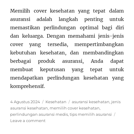
Memilih cover kesehatan yang tepat dalam
asuransi adalah langkah penting untuk
memastikan perlindungan optimal bagi diri
dan keluarga. Dengan memahami jenis-jenis
cover yang tersedia, mempertimbangkan
kebutuhan kesehatan, dan membandingkan
berbagai produk asuransi, Anda dapat
membuat keputusan yang tepat untuk
mendapatkan perlindungan kesehatan yang
komprehensif.
Posted
Categories
Tags
4 Agustus 2024
Kesehatan
asuransi kesehatan
,
jenis
on
asuransi kesehatan
,
memilih cover kesehatan
,
perlindungan asuransi medis
,
tips memilih asuransi
on
Leave a comment
Cara
Memilih