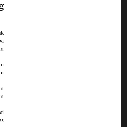
g
uk
pa
an
mi
am
an
an
si
es