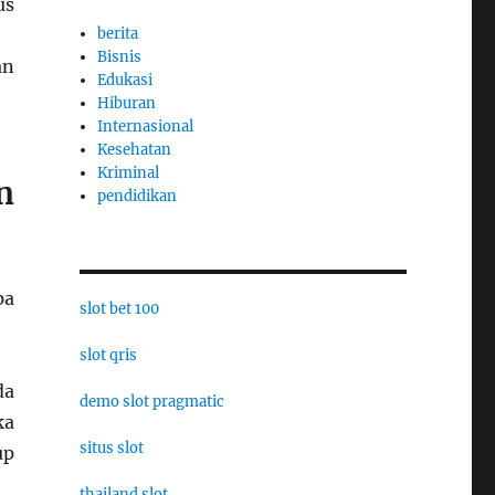
us
berita
Bisnis
an
Edukasi
Hiburan
Internasional
Kesehatan
Kriminal
n
pendidikan
pa
slot bet 100
slot qris
da
demo slot pragmatic
ka
situs slot
up
thailand slot