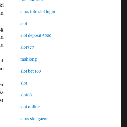
ki
situs toto slot login
an
slot
ng
slot deposit 5000
an
in
slot777
mahjong
at
au
slot bet 100
slot
ar
ya
slot88
at
slot online
situs slot gacor