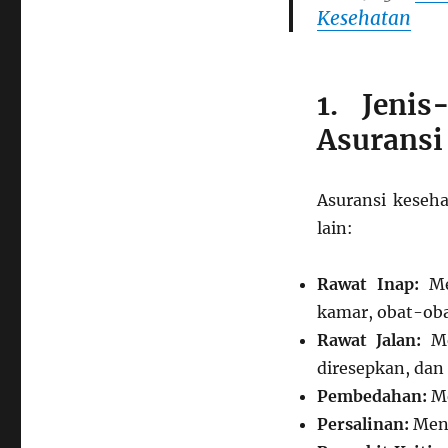
Kesehatan
Asuransi
Kesehatan
yang
Tepat
1. Jeni
Asuransi
Asuransi keseh
lain:
Rawat Inap:
Men
kamar, obat-oba
Rawat Jalan:
Me
diresepkan, dan
Pembedahan:
Me
Persalinan:
Mena