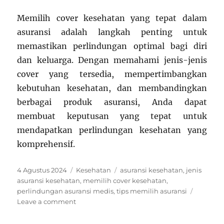
Memilih cover kesehatan yang tepat dalam
asuransi adalah langkah penting untuk
memastikan perlindungan optimal bagi diri
dan keluarga. Dengan memahami jenis-jenis
cover yang tersedia, mempertimbangkan
kebutuhan kesehatan, dan membandingkan
berbagai produk asuransi, Anda dapat
membuat keputusan yang tepat untuk
mendapatkan perlindungan kesehatan yang
komprehensif.
Posted
Categories
Tags
4 Agustus 2024
Kesehatan
asuransi kesehatan
,
jenis
on
asuransi kesehatan
,
memilih cover kesehatan
,
perlindungan asuransi medis
,
tips memilih asuransi
on
Leave a comment
Cara
Memilih