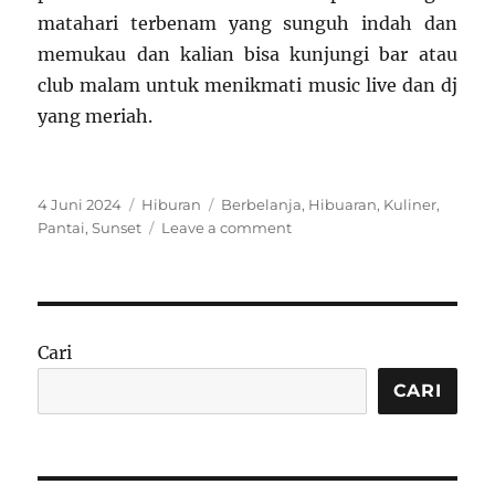
matahari terbenam yang sunguh indah dan
memukau dan kalian bisa kunjungi bar atau
club malam untuk menikmati music live dan dj
yang meriah.
Posted
Categories
Tags
4 Juni 2024
Hiburan
Berbelanja
,
Hibuaran
,
Kuliner
,
on
on
Pantai
,
Sunset
Leave a comment
Seharian
Menghabiskan
Waktu
Di
(PIK)
Cari
Bersama
Keluarga
CARI