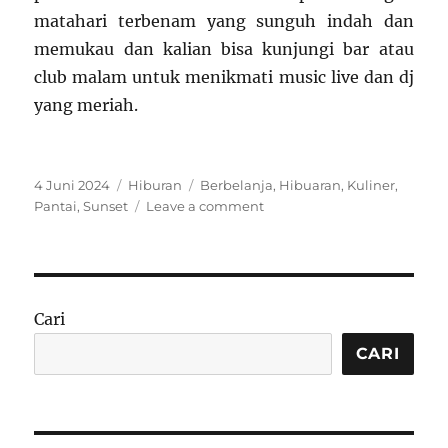
matahari terbenam yang sunguh indah dan
memukau dan kalian bisa kunjungi bar atau
club malam untuk menikmati music live dan dj
yang meriah.
Posted
Categories
Tags
4 Juni 2024
Hiburan
Berbelanja
,
Hibuaran
,
Kuliner
,
on
on
Pantai
,
Sunset
Leave a comment
Seharian
Menghabiskan
Waktu
Di
(PIK)
Cari
Bersama
Keluarga
CARI