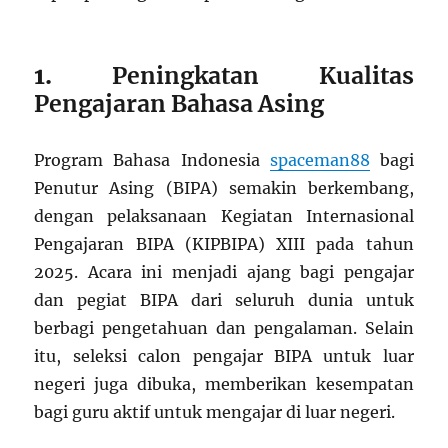
1.
Peningkatan Kualitas
Pengajaran Bahasa Asing
Program Bahasa Indonesia
spaceman88
bagi
Penutur Asing (BIPA) semakin berkembang,
dengan pelaksanaan Kegiatan Internasional
Pengajaran BIPA (KIPBIPA) XIII pada tahun
2025. Acara ini menjadi ajang bagi pengajar
dan pegiat BIPA dari seluruh dunia untuk
berbagi pengetahuan dan pengalaman. Selain
itu, seleksi calon pengajar BIPA untuk luar
negeri juga dibuka, memberikan kesempatan
bagi guru aktif untuk mengajar di luar negeri.