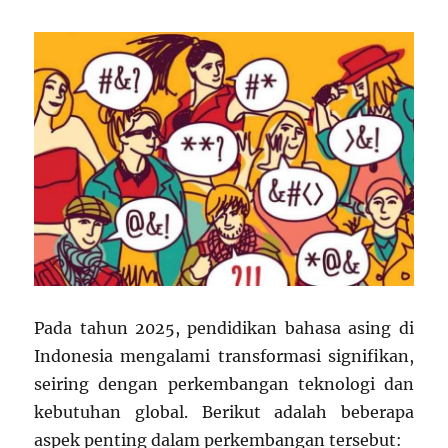
Pada tahun 2025, pendidikan bahasa asing di
Indonesia mengalami transformasi signifikan,
seiring dengan perkembangan teknologi dan
kebutuhan global. Berikut adalah beberapa
aspek penting dalam perkembangan tersebut: