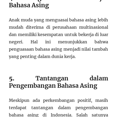
Bahasa Asing
Anak muda yang menguasai bahasa asing lebih
mudah diterima di perusahaan multinasional
dan memiliki kesempatan untuk bekerja di luar
negeri. Hal ini menunjukkan bahwa
penguasaan bahasa asing menjadi nilai tambah
yang penting dalam dunia kerja.
5.
Tantangan dalam
Pengembangan Bahasa Asing
Meskipun ada perkembangan positif, masih
terdapat tantangan dalam pengembangan
bahasa asing di Indonesia. Salah satunya