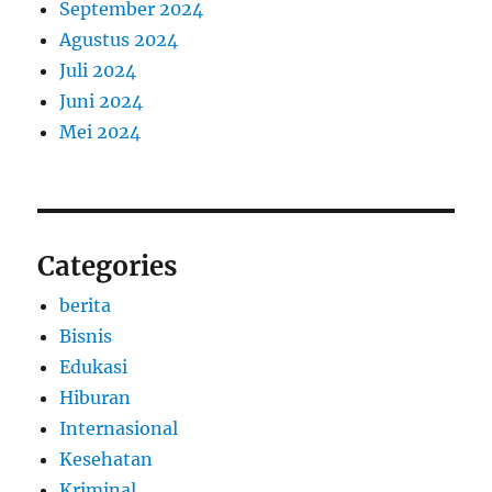
September 2024
Agustus 2024
Juli 2024
Juni 2024
Mei 2024
Categories
berita
Bisnis
Edukasi
Hiburan
Internasional
Kesehatan
Kriminal