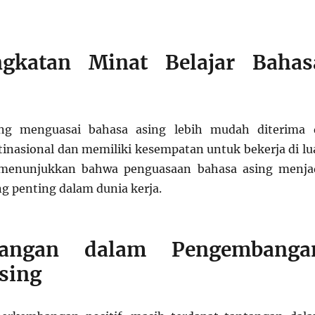
ngkatan Minat Belajar Bahas
g menguasai bahasa asing lebih mudah diterima 
inasional dan memiliki kesempatan untuk bekerja di lu
i menunjukkan bahwa penguasaan bahasa asing menja
ng penting dalam dunia kerja.
tangan dalam Pengembanga
sing