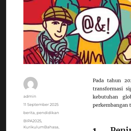
Pada tahun 20
transformasi s
Author
admin
kebutuhan glo
Posted
11 September 2025
perkembangan t
on
Categories
berita
,
pendidikan
Tags
BIPA2025
,
KurikulumBahasa
,
1.
Peni