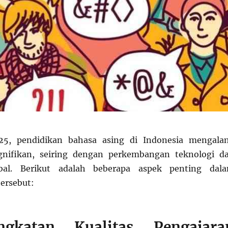
25, pendidikan bahasa asing di Indonesia mengala
ignifikan, seiring dengan perkembangan teknologi d
bal. Berikut adalah beberapa aspek penting dal
ersebut:
ngkatan Kualitas Pengajara