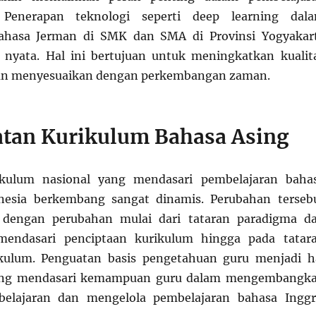
 Penerapan teknologi seperti deep learning dal
ahasa Jerman di SMK dan SMA di Provinsi Yogyakar
 nyata. Hal ini bertujuan untuk meningkatkan kualit
an menyesuaikan dengan perkembangan zaman.
tan Kurikulum Bahasa Asing
ikulum nasional yang mendasari pembelajaran baha
onesia berkembang sangat dinamis. Perubahan terseb
i dengan perubahan mulai dari tataran paradigma d
 mendasari penciptaan kurikulum hingga pada tatar
kulum. Penguatan basis pengetahuan guru menjadi h
ang mendasari kemampuan guru dalam mengembangk
elajaran dan mengelola pembelajaran bahasa Inggr