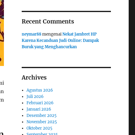
Recent Comments
neymar88
mengenai
Nekat Jambret HP
Karena Kecanduan Judi Online: Dampak
Buruk yang Menghancurkan
Archives
mi
Agustus 2026
an
Juli 2026
am
Februari 2026
Januari 2026
Desember 2025
November 2025
Oktober 2025
n
September 2025