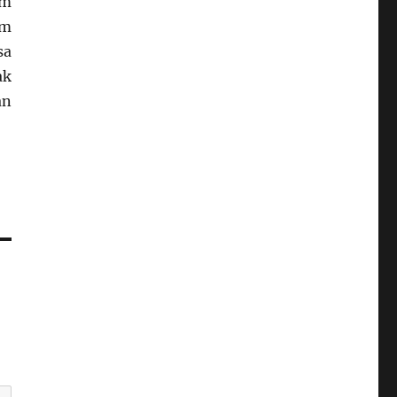
am
em
sa
ak
an