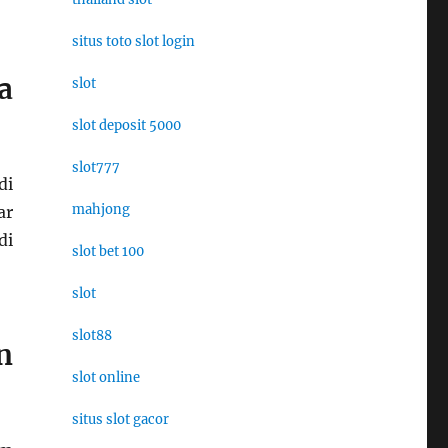
situs toto slot login
a
slot
slot deposit 5000
slot777
di
mahjong
ar
di
slot bet 100
slot
slot88
n
slot online
situs slot gacor