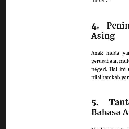
mereka.
4.
Peni
Asing
Anak muda yan
perusahaan mult
negeri. Hal in
nilai tambah ya
5.
Tan
Bahasa A