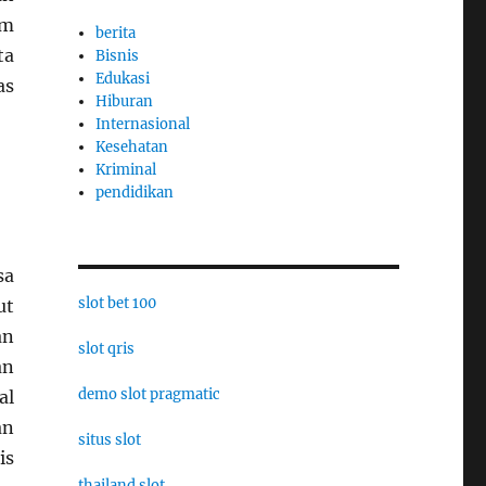
am
berita
ta
Bisnis
Edukasi
as
Hiburan
Internasional
Kesehatan
Kriminal
pendidikan
sa
slot bet 100
ut
an
slot qris
an
demo slot pragmatic
al
an
situs slot
is
thailand slot