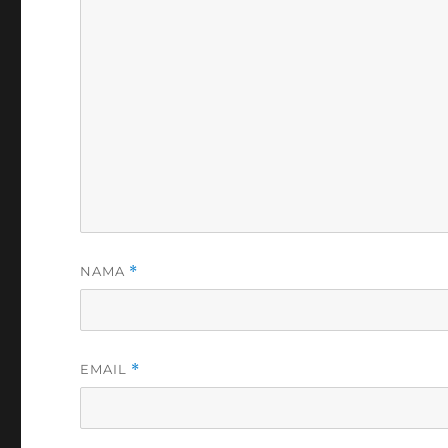
NAMA
*
EMAIL
*