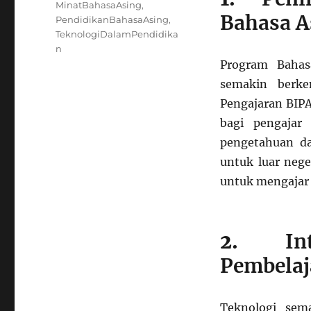
MinatBahasaAsing
,
Bahasa A
PendidikanBahasaAsing
,
TeknologiDalamPendidika
n
Program Baha
semakin berke
Pengajaran BIPA
bagi pengajar
pengetahuan da
untuk luar nege
untuk mengajar d
2.
I
Pembelaj
Teknologi sem