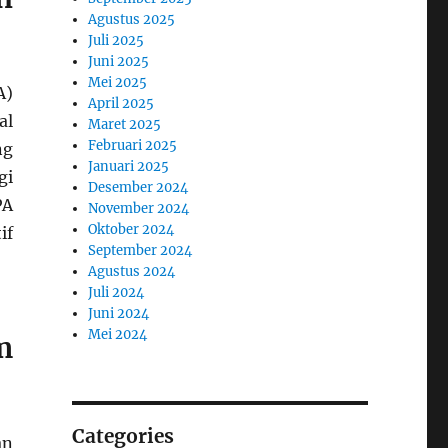
Agustus 2025
Juli 2025
Juni 2025
Mei 2025
A)
April 2025
al
Maret 2025
Februari 2025
ng
Januari 2025
gi
Desember 2024
PA
November 2024
Oktober 2024
if
September 2024
Agustus 2024
Juli 2024
Juni 2024
Mei 2024
m
Categories
an