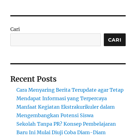
Perkembangan
Akademik
Siswa
di
Daerah
Cari
Pelosok
Menghadapi
CARI
Tantangan
dan
Harapan
di
Tengah
Recent Posts
Ketimpangan
Pendidikan
Cara Menyaring Berita Terupdate agar Tetap
Nasional
Mendapat Informasi yang Terpercaya
Manfaat Kegiatan Ekstrakurikuler dalam
Mengembangkan Potensi Siswa
Sekolah Tanpa PR? Konsep Pembelajaran
Baru Ini Mulai Diuji Coba Diam-Diam