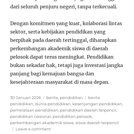
dari seluruh penjuru negeri, tanpa terkecuali.
Dengan komitmen yang kuat, kolaborasi lintas
sektor, serta kebijakan pendidikan yang
berpihak pada daerah tertinggal, diharapkan
perkembangan akademik siswa di daerah
pelosok dapat terus meningkat. Pendidikan
bukan sekadar hak, tetapi juga investasi jangka
panjang bagi kemajuan bangsa dan
kesejahteraan masyarakat di masa depan.
Posted
Categories
Tags
30 Januari 2026
berita
,
pendidikan
berita
on
pendidikan
,
dunia pendidikan
,
kesenjangan pendidikan
,
pemerataan pendidikan
,
pendidikan daerah terpencil
,
pendidikan nasional
,
pendidikan pelosok
,
perkembangan akademik siswa
,
siswa daerah terpencil
on
Leave a comment