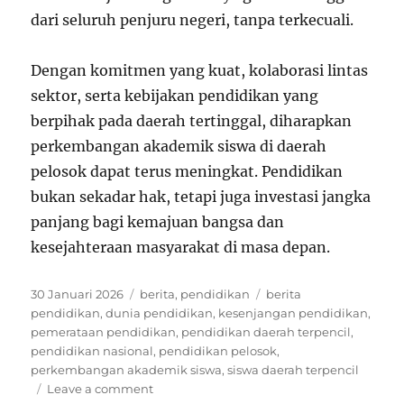
dari seluruh penjuru negeri, tanpa terkecuali.
Dengan komitmen yang kuat, kolaborasi lintas
sektor, serta kebijakan pendidikan yang
berpihak pada daerah tertinggal, diharapkan
perkembangan akademik siswa di daerah
pelosok dapat terus meningkat. Pendidikan
bukan sekadar hak, tetapi juga investasi jangka
panjang bagi kemajuan bangsa dan
kesejahteraan masyarakat di masa depan.
Posted
Categories
Tags
30 Januari 2026
berita
,
pendidikan
berita
on
pendidikan
,
dunia pendidikan
,
kesenjangan pendidikan
,
pemerataan pendidikan
,
pendidikan daerah terpencil
,
pendidikan nasional
,
pendidikan pelosok
,
perkembangan akademik siswa
,
siswa daerah terpencil
on
Leave a comment