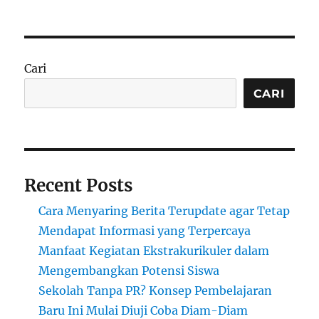
Perkembangan
Akademik
Siswa
di
Daerah
Cari
Pelosok
Menghadapi
CARI
Tantangan
dan
Harapan
di
Tengah
Recent Posts
Ketimpangan
Pendidikan
Cara Menyaring Berita Terupdate agar Tetap
Nasional
Mendapat Informasi yang Terpercaya
Manfaat Kegiatan Ekstrakurikuler dalam
Mengembangkan Potensi Siswa
Sekolah Tanpa PR? Konsep Pembelajaran
Baru Ini Mulai Diuji Coba Diam-Diam