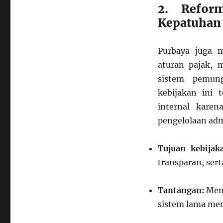
2. Refor
Kepatuhan
Purbaya juga 
aturan pajak, 
sistem pemung
kebijakan ini 
internal kare
pengelolaan adm
Tujuan kebijak
transparan, ser
Tantangan:
Meng
sistem lama mem