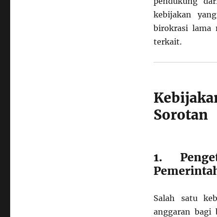
pendukung dar
kebijakan yan
birokrasi lama
terkait.
Kebijak
Sorotan
1. Peng
Pemerinta
Salah satu ke
anggaran bagi