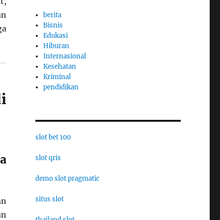
t,
an
berita
Bisnis
ga
Edukasi
Hiburan
Internasional
Kesehatan
Kriminal
pendidikan
i
slot bet 100
a
slot qris
demo slot pragmatic
situs slot
an
an
thailand slot