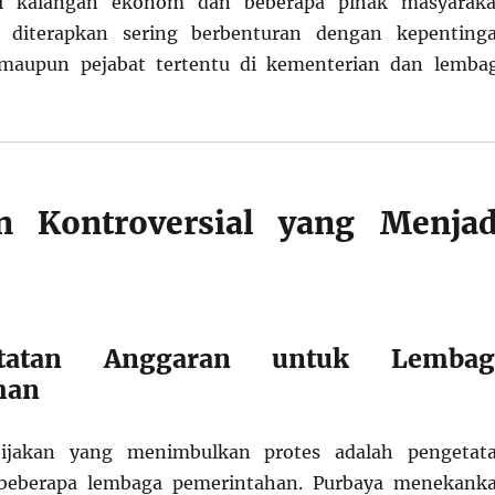
i kalangan ekonom dan beberapa pihak masyaraka
g diterapkan sering berbenturan dengan kepenting
 maupun pejabat tertentu di kementerian dan lemba
an Kontroversial yang Menjad
etatan Anggaran untuk Lembag
han
bijakan yang menimbulkan protes adalah pengetat
 beberapa lembaga pemerintahan. Purbaya menekank