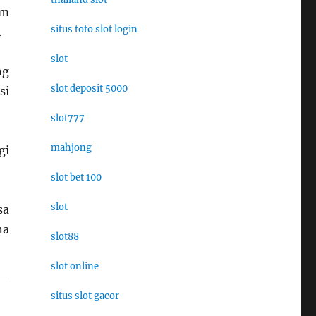
am
situs toto slot login
.
slot
ng
slot deposit 5000
si
slot777
mahjong
gi
slot bet 100
slot
sa
na
slot88
slot online
situs slot gacor