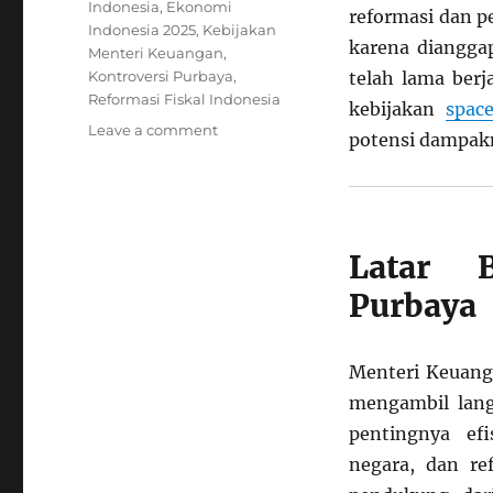
Indonesia
,
Ekonomi
reformasi dan p
Indonesia 2025
,
Kebijakan
karena dianggap
Menteri Keuangan
,
Kontroversi Purbaya
,
telah lama berj
Reformasi Fiskal Indonesia
kebijakan
spac
on
Leave a comment
potensi dampak
Kontroversi
Kebijakan
Menteri
Keuangan
Purbaya:
Latar 
Menjadi
Sorotan
Purbaya
Banyak
Pejabat
2025
Menteri Keuanga
mengambil lang
pentingnya efi
negara, dan re