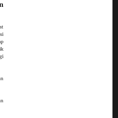
n
at
si
ap
ik
gi
an
an