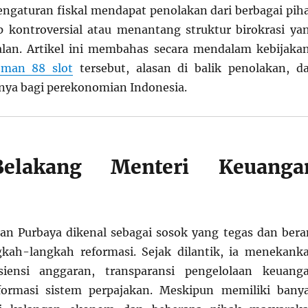
engaturan fiskal mendapat penolakan dari berbagai pih
 kontroversial atau menantang struktur birokrasi ya
alan. Artikel ini membahas secara mendalam kebijaka
eman 88 slot
tersebut, alasan di balik penolakan, d
nya bagi perekonomian Indonesia.
Belakang Menteri Keuanga
n Purbaya dikenal sebagai sosok yang tegas dan bera
kah-langkah reformasi. Sejak dilantik, ia menekank
siensi anggaran, transparansi pengelolaan keuang
formasi sistem perpajakan. Meskipun memiliki bany