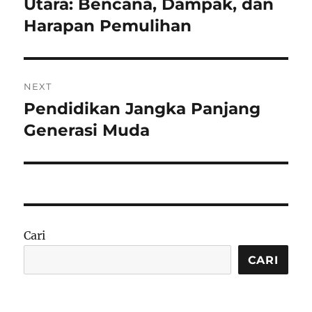
post:
Utara: Bencana, Dampak, dan
Harapan Pemulihan
NEXT
Pendidikan Jangka Panjang
Next
post:
Generasi Muda
Cari
CARI