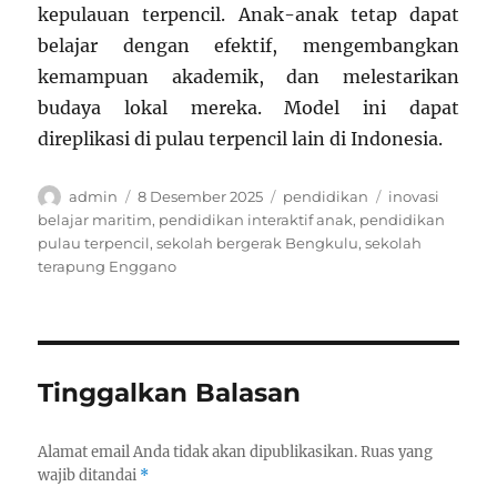
kepulauan terpencil. Anak-anak tetap dapat
belajar dengan efektif, mengembangkan
kemampuan akademik, dan melestarikan
budaya lokal mereka. Model ini dapat
direplikasi di pulau terpencil lain di Indonesia.
Author
Posted
Categories
Tags
admin
8 Desember 2025
pendidikan
inovasi
on
belajar maritim
,
pendidikan interaktif anak
,
pendidikan
pulau terpencil
,
sekolah bergerak Bengkulu
,
sekolah
terapung Enggano
Tinggalkan Balasan
Alamat email Anda tidak akan dipublikasikan.
Ruas yang
wajib ditandai
*