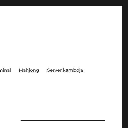
minal
Mahjong
Server kamboja
t