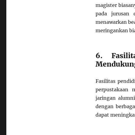
magister biasany
pada jurusan d
menawarkan bea
meringankan bia
6. Fasil
Mendukun
Fasilitas pend
perpustakaan m
jaringan alumn
dengan berbagai
dapat meningka