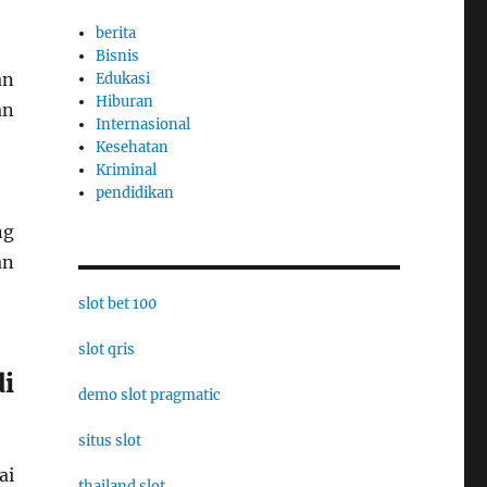
berita
Bisnis
an
Edukasi
Hiburan
an
Internasional
Kesehatan
Kriminal
pendidikan
ng
an
slot bet 100
slot qris
i
demo slot pragmatic
situs slot
ai
thailand slot