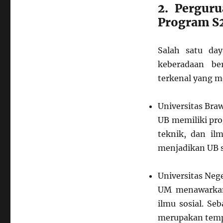
2. Pergur
Program S
Salah satu day
keberadaan be
terkenal yang m
Universitas Braw
UB memiliki pro
teknik, dan ilm
menjadikan UB s
Universitas Neg
UM menawarkan 
ilmu sosial. Se
merupakan temp