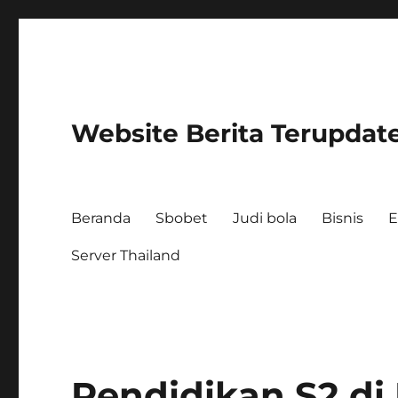
Website Berita Terupdat
Beranda
Sbobet
Judi bola
Bisnis
E
Server Thailand
Pendidikan S2 di 