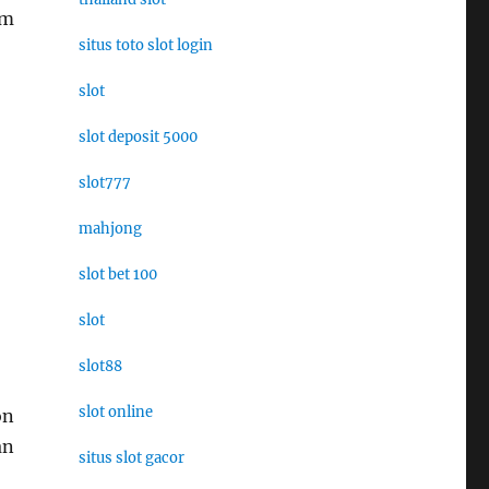
am
situs toto slot login
slot
slot deposit 5000
slot777
mahjong
slot bet 100
slot
slot88
slot online
on
an
situs slot gacor