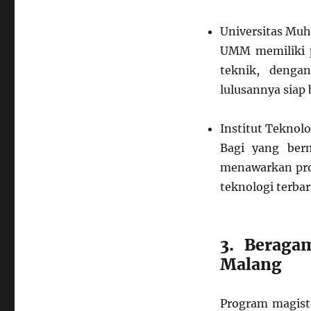
Universitas M
UMM memiliki p
teknik, denga
lulusannya siap 
Institut Teknol
Bagi yang ber
menawarkan pro
teknologi terbar
3. Beraga
Malang
Program magiste