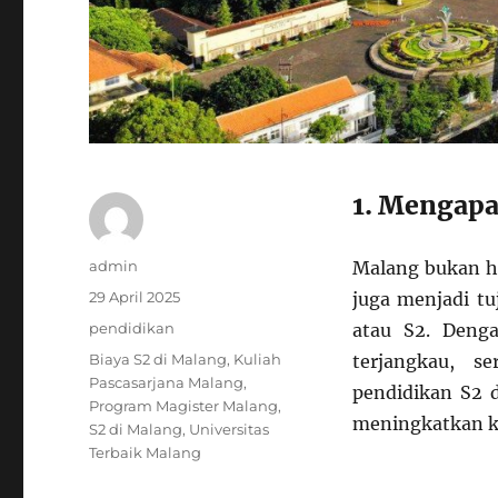
1. Mengapa
Author
admin
Malang bukan ha
Posted
29 April 2025
juga menjadi tu
on
Categories
pendidikan
atau S2. Denga
Tags
Biaya S2 di Malang
,
Kuliah
terjangkau, s
Pascasarjana Malang
,
pendidikan S2 d
Program Magister Malang
,
meningkatkan k
S2 di Malang
,
Universitas
Terbaik Malang