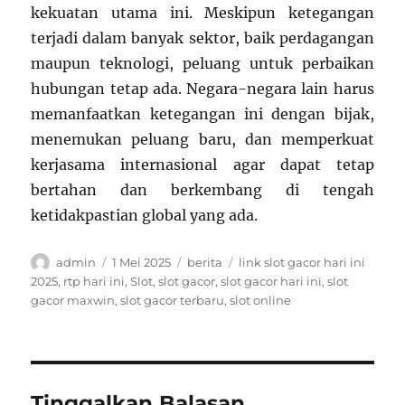
kekuatan utama ini. Meskipun ketegangan
terjadi dalam banyak sektor, baik perdagangan
maupun teknologi, peluang untuk perbaikan
hubungan tetap ada. Negara-negara lain harus
memanfaatkan ketegangan ini dengan bijak,
menemukan peluang baru, dan memperkuat
kerjasama internasional agar dapat tetap
bertahan dan berkembang di tengah
ketidakpastian global yang ada.
Author
Posted
Categories
Tags
admin
1 Mei 2025
berita
link slot gacor hari ini
on
2025
,
rtp hari ini
,
Slot
,
slot gacor
,
slot gacor hari ini
,
slot
gacor maxwin
,
slot gacor terbaru
,
slot online
Tinggalkan Balasan