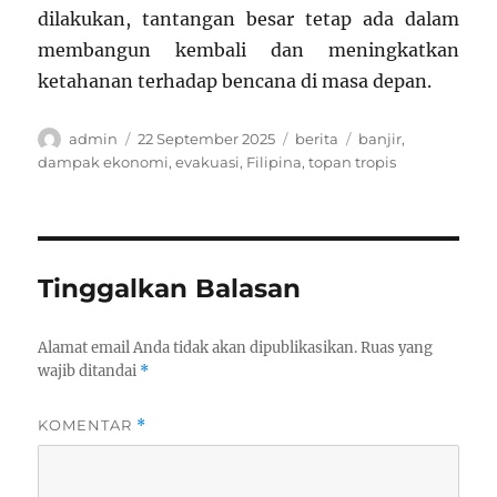
dilakukan, tantangan besar tetap ada dalam
membangun kembali dan meningkatkan
ketahanan terhadap bencana di masa depan.
Author
Posted
Categories
Tags
admin
22 September 2025
berita
banjir
,
on
dampak ekonomi
,
evakuasi
,
Filipina
,
topan tropis
Tinggalkan Balasan
Alamat email Anda tidak akan dipublikasikan.
Ruas yang
wajib ditandai
*
KOMENTAR
*