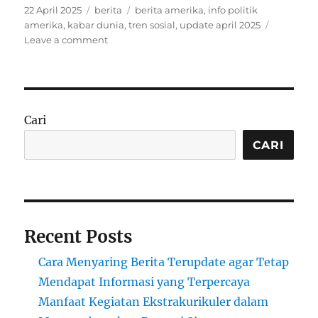
Posted
Categories
Tags
22 April 2025
berita
berita amerika
,
info politik
on
amerika
,
kabar dunia
,
tren sosial
,
update april 2025
on
Leave a comment
Kondisi
Terkini
Amerika
Serikat
April
Cari
2025:
Politik,
CARI
Ekonomi,
dan
Sosial
Recent Posts
Cara Menyaring Berita Terupdate agar Tetap
Mendapat Informasi yang Terpercaya
Manfaat Kegiatan Ekstrakurikuler dalam