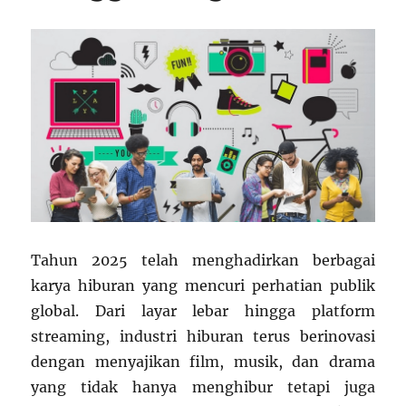
Tahun 2025 telah menghadirkan berbagai
karya hiburan yang mencuri perhatian publik
global. Dari layar lebar hingga platform
streaming, industri hiburan terus berinovasi
dengan menyajikan film, musik, dan drama
yang tidak hanya menghibur tetapi juga