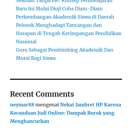
Sekolah Tanpa PR? Konsep Pembelajaran
Baru Ini Mulai Diuji Coba Diam-Diam
Perkembangan Akademik Siswa di Daerah
Pelosok Menghadapi Tantangan dan
Harapan di Tengah Ketimpangan Pendidikan
Nasional
Guru Sebagai Pembimbing Akademik Dan
Moral Bagi Siswa
Recent Comments
neymar88
mengenai
Nekat Jambret HP Karena
Kecanduan Judi Online: Dampak Buruk yang
Menghancurkan