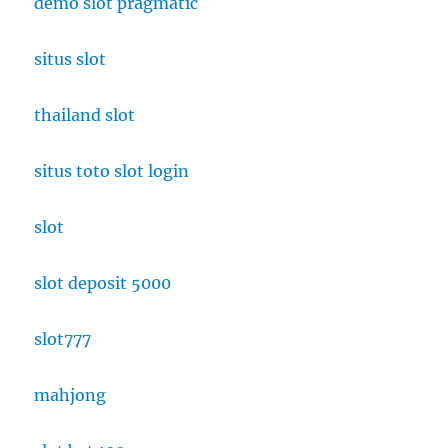
demo slot pragmatic
situs slot
thailand slot
situs toto slot login
slot
slot deposit 5000
slot777
mahjong