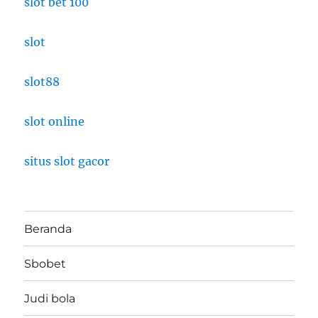
slot bet 100
slot
slot88
slot online
situs slot gacor
Beranda
Sbobet
Judi bola