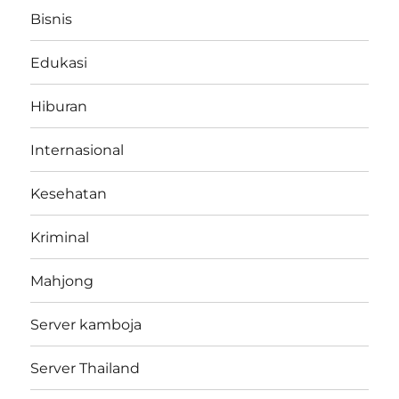
Bisnis
Edukasi
Hiburan
Internasional
Kesehatan
Kriminal
Mahjong
Server kamboja
Server Thailand