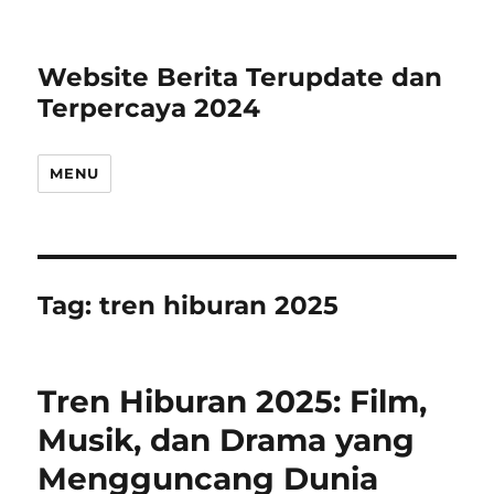
Website Berita Terupdate dan
Terpercaya 2024
MENU
Tag:
tren hiburan 2025
Tren Hiburan 2025: Film,
Musik, dan Drama yang
Mengguncang Dunia