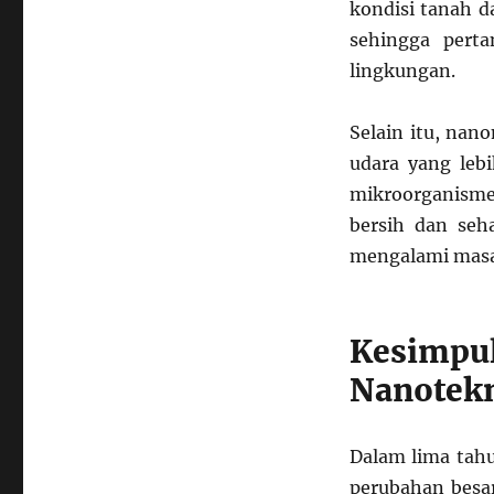
kondisi tanah d
sehingga perta
lingkungan.
Selain itu, nan
udara yang leb
mikroorganisme
bersih dan seha
mengalami masal
Kesimpu
Nanotek
Dalam lima tah
perubahan besar