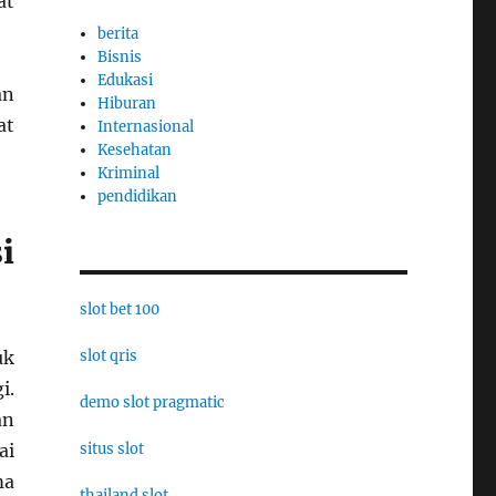
at
berita
Bisnis
Edukasi
an
Hiburan
at
Internasional
Kesehatan
Kriminal
pendidikan
i
slot bet 100
slot qris
uk
i.
demo slot pragmatic
an
situs slot
ai
ma
thailand slot