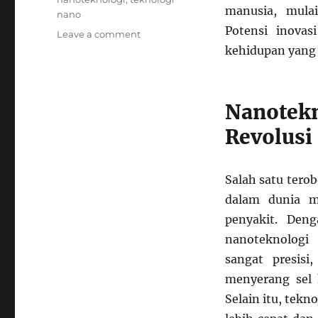
manusia, mulai
nano
Potensi inova
on
Leave a comment
Informasi
kehidupan yang l
Terbaru:
Teknologi
Nano
Nanotekn
yang
Bisa
Revolusi
Mengubah
Cara
Kita
Salah satu tero
Hidup
dalam
dalam dunia m
5
penyakit. Den
Tahun
nanoteknologi
Mendatang
sangat presisi
menyerang sel 
Selain itu, tek