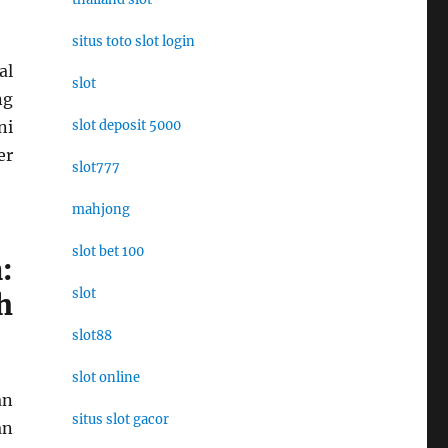
situs toto slot login
al
slot
ng
slot deposit 5000
ni
er
slot777
mahjong
slot bet 100
:
slot
h
slot88
slot online
an
situs slot gacor
an