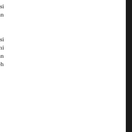
si
an
si
ni
an
eh