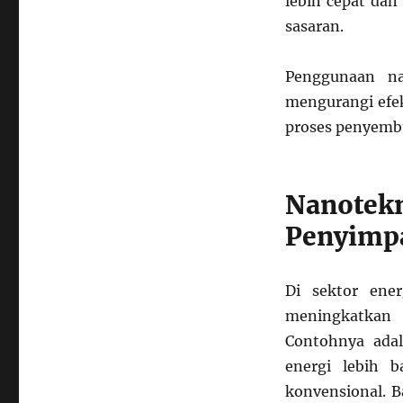
lebih cepat dan
sasaran.
Penggunaan na
mengurangi efe
proses penyembu
Nanotek
Penyimp
Di sektor ener
meningkatkan
Contohnya ada
energi lebih 
konvensional. B