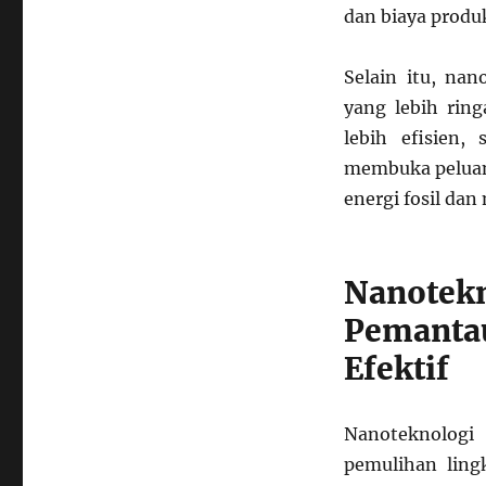
dan biaya produk
Selain itu, na
yang lebih ring
lebih efisien,
membuka peluan
energi fosil da
Nanote
Pemanta
Efektif
Nanoteknologi
pemulihan lin