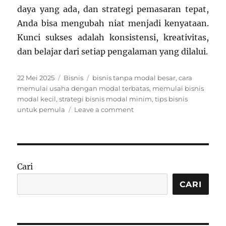
daya yang ada, dan strategi pemasaran tepat,
Anda bisa mengubah niat menjadi kenyataan.
Kunci sukses adalah konsistensi, kreativitas,
dan belajar dari setiap pengalaman yang dilalui.
Posted
Categories
Tags
22 Mei 2025
Bisnis
bisnis tanpa modal besar
,
cara
on
memulai usaha dengan modal terbatas
,
memulai bisnis
modal kecil
,
strategi bisnis modal minim
,
tips bisnis
on
untuk pemula
Leave a comment
Memulai
Bisnis
dengan
Modal
Kecil:
Cari
Dari
Ide
CARI
hingga
Realisasi