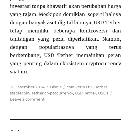
investasi tanpa khawatir akan perubahan harga
yang tajam. Meskipun demikian, seperti halnya
dengan banyak aset digital lainnya, USD Tether
tetap memiliki beberapa kontroversi dan
tantangan yang perlu diperhatikan. Namun,
dengan popularitasnya yang terus
berkembang, USD Tether memainkan peran
yang penting dalam ekosistem cryptocurrency
saat ini.
Posted
Categories
Tags
31 Desember 2024
Bisnis
cara kerja USD Tether
,
on
stablecoin
,
Tether cryptocurrency
,
USD Tether
,
USDT
on
Leave a comment
Apa
Itu
USD
Tether
dan