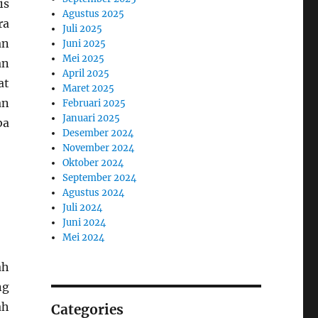
is
Agustus 2025
ra
Juli 2025
an
Juni 2025
Mei 2025
an
April 2025
at
Maret 2025
an
Februari 2025
Januari 2025
ba
Desember 2024
November 2024
Oktober 2024
September 2024
Agustus 2024
Juli 2024
Juni 2024
Mei 2024
ah
ng
ah
Categories