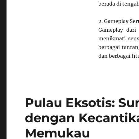
berada di tenga
2. Gameplay Ser
Gameplay dari
menikmati sens
berbagai tanta
dan berbagai f
Pulau Eksotis: S
dengan Kecantik
Memukau