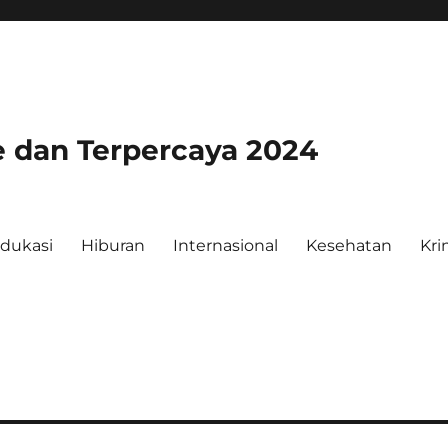
e dan Terpercaya 2024
dukasi
Hiburan
Internasional
Kesehatan
Kri