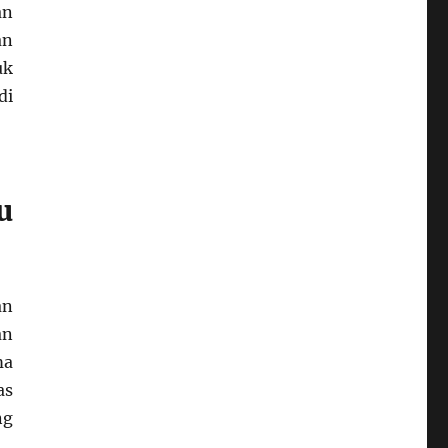
an
an
uk
di
u
an
an
ma
as
ng