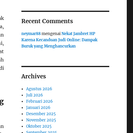
ak
Recent Comments
a,
neymar88
mengenai
Nekat Jambret HP
an
Karena Kecanduan Judi Online: Dampak
i,
Buruk yang Menghancurkan
at
ah
di
Archives
Agustus 2026
Juli 2026
g
Februari 2026
Januari 2026
Desember 2025
November 2025
an
Oktober 2025
September 2025