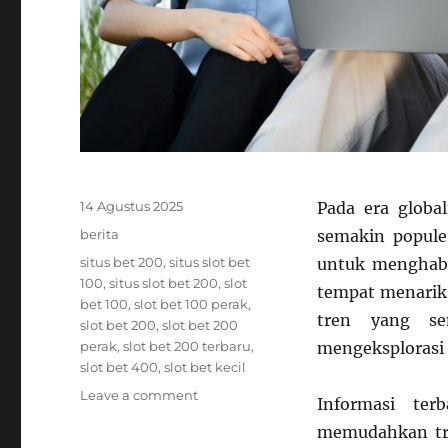
Posted
14 Agustus 2025
Pada era global
on
Categories
berita
semakin popule
Tags
situs bet 200
,
situs slot bet
untuk menghabi
100
,
situs slot bet 200
,
slot
tempat menarik 
bet 100
,
slot bet 100 perak
,
tren yang se
slot bet 200
,
slot bet 200
perak
,
slot bet 200 terbaru
,
mengeksplorasi 
slot bet 400
,
slot bet kecil
on
Leave a comment
Informasi ter
Pulau
memudahkan tra
Eksotis: