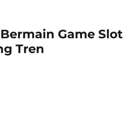
 Bermain Game Slot
ng Tren