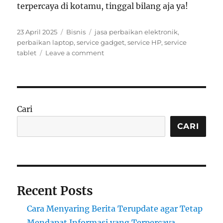
terpercaya di kotamu, tinggal bilang aja ya!
Posted
Categories
Tags
23 April 2025
Bisnis
jasa perbaikan elektronik
,
on
perbaikan laptop
,
service gadget
,
service HP
,
service
on
tablet
Leave a comment
Service
Gadget
Profesional:
Solusi
Cepat
Cari
untuk
HP,
CARI
Laptop,
dan
Tablet
Bermasalah
Recent Posts
Cara Menyaring Berita Terupdate agar Tetap
Mendapat Informasi yang Terpercaya