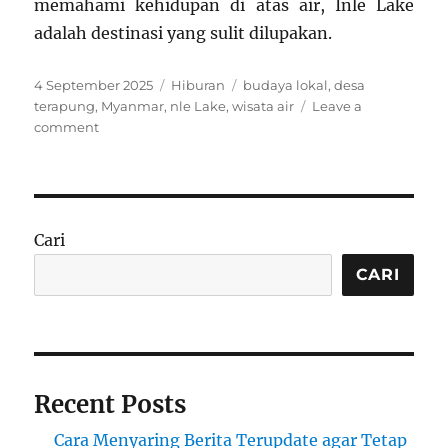
memahami kehidupan di atas air, Inle Lake
adalah destinasi yang sulit dilupakan.
Posted
Categories
Tags
4 September 2025
Hiburan
budaya lokal
,
desa
on
terapung
,
Myanmar
,
nle Lake
,
wisata air
Leave a
on
comment
Menyusuri
Desa
Terapung
Inle
Lake:
Cari
Wisata
Air
CARI
dengan
Kehidupan
Unik
di
Atas
Recent Posts
Danau
Cara Menyaring Berita Terupdate agar Tetap