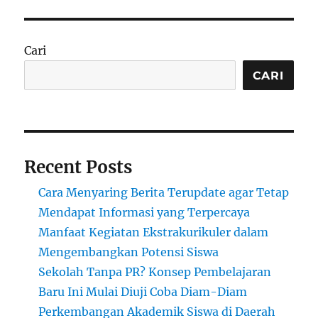
Anak-
anak
di
Cari
Gaza
Saat
CARI
Ini:
Tantangan,
Trauma,
dan
Masa
Recent Posts
Depan
yang
Cara Menyaring Berita Terupdate agar Tetap
Terhenti
Mendapat Informasi yang Terpercaya
Manfaat Kegiatan Ekstrakurikuler dalam
Mengembangkan Potensi Siswa
Sekolah Tanpa PR? Konsep Pembelajaran
Baru Ini Mulai Diuji Coba Diam-Diam
Perkembangan Akademik Siswa di Daerah