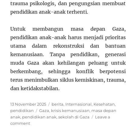
trauma psikologis, dan pengungsian membuat
pendidikan anak-anak terhenti.
Untuk membangun masa depan Gaza,
pendidikan anak-anak harus menjadi prioritas
utama dalam rekonstruksi dan bantuan
kemanusiaan. Tanpa pendidikan, generasi
muda Gaza akan kehilangan peluang untuk
berkembang, sehingga konflik berpotensi
terus menimbulkan siklus kemiskinan, trauma,
dan ketidakstabilan.
Posted
Categories
13 November 2025
berita
,
Internasional
,
Kesehatan
,
on
Tags
pendidikan
Gaza
,
krisis kemanusiaan
,
masa depan
anak
,
pendidikan anak
,
sekolah di Gaza
Leave a
on
comment
Kondisi
Pendidikan