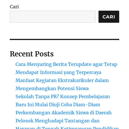
Meny
Cari
Hoax
Sama
CARI
Berba
deng
Kejah
Siber
Recent Posts
Cara Menyaring Berita Terupdate agar Tetap
Mendapat Informasi yang Terpercaya
Manfaat Kegiatan Ekstrakurikuler dalam
Mengembangkan Potensi Siswa
Sekolah Tanpa PR? Konsep Pembelajaran
Baru Ini Mulai Diuji Coba Diam-Diam
Perkembangan Akademik Siswa di Daerah
Pelosok Menghadapi Tantangan dan
Harapan di Tengah Ketimpangan Pendidikan