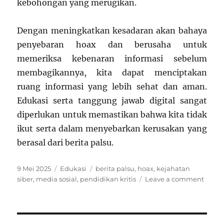
kebohongan yang merugikan.
Dengan meningkatkan kesadaran akan bahaya
penyebaran hoax dan berusaha untuk
memeriksa kebenaran informasi sebelum
membagikannya, kita dapat menciptakan
ruang informasi yang lebih sehat dan aman.
Edukasi serta tanggung jawab digital sangat
diperlukan untuk memastikan bahwa kita tidak
ikut serta dalam menyebarkan kerusakan yang
berasal dari berita palsu.
Posted
Categories
Tags
9 Mei 2025
Edukasi
berita palsu
,
hoax
,
kejahatan
on
on
siber
,
media sosial
,
pendidikan kritis
Leave a comment
Eduka
Berita
Hoax:
Meng