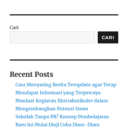
Ledakan
Vulkanik
Gunung
Merapi
pada
Cari
September
2025:
CARI
Evakuasi
dan
Analisis
Dampak
Lingkungan
Recent Posts
Cara Menyaring Berita Terupdate agar Tetap
Mendapat Informasi yang Terpercaya
Manfaat Kegiatan Ekstrakurikuler dalam
Mengembangkan Potensi Siswa
Sekolah Tanpa PR? Konsep Pembelajaran
Baru Ini Mulai Diuji Coba Diam-Diam