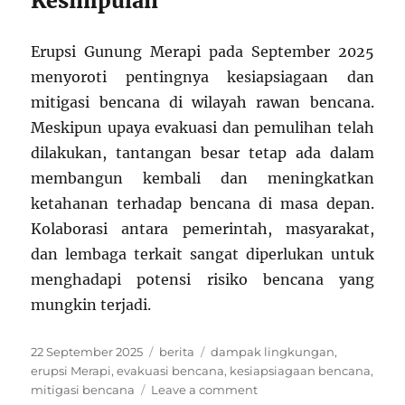
Kesimpulan
Erupsi Gunung Merapi pada September 2025
menyoroti pentingnya kesiapsiagaan dan
mitigasi bencana di wilayah rawan bencana.
Meskipun upaya evakuasi dan pemulihan telah
dilakukan, tantangan besar tetap ada dalam
membangun kembali dan meningkatkan
ketahanan terhadap bencana di masa depan.
Kolaborasi antara pemerintah, masyarakat,
dan lembaga terkait sangat diperlukan untuk
menghadapi potensi risiko bencana yang
mungkin terjadi.
Posted
Categories
Tags
22 September 2025
berita
dampak lingkungan
,
on
erupsi Merapi
,
evakuasi bencana
,
kesiapsiagaan bencana
,
on
mitigasi bencana
Leave a comment