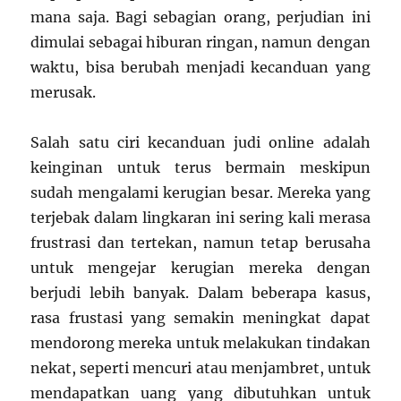
mana saja. Bagi sebagian orang, perjudian ini
dimulai sebagai hiburan ringan, namun dengan
waktu, bisa berubah menjadi kecanduan yang
merusak.
Salah satu ciri kecanduan judi online adalah
keinginan untuk terus bermain meskipun
sudah mengalami kerugian besar. Mereka yang
terjebak dalam lingkaran ini sering kali merasa
frustrasi dan tertekan, namun tetap berusaha
untuk mengejar kerugian mereka dengan
berjudi lebih banyak. Dalam beberapa kasus,
rasa frustasi yang semakin meningkat dapat
mendorong mereka untuk melakukan tindakan
nekat, seperti mencuri atau menjambret, untuk
mendapatkan uang yang dibutuhkan untuk