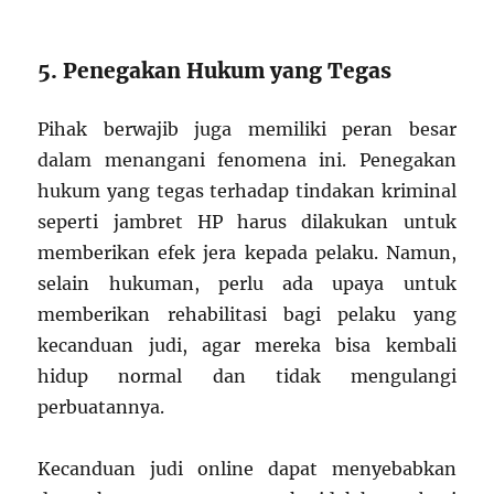
5. Penegakan Hukum yang Tegas
Pihak berwajib juga memiliki peran besar
dalam menangani fenomena ini. Penegakan
hukum yang tegas terhadap tindakan kriminal
seperti jambret HP harus dilakukan untuk
memberikan efek jera kepada pelaku. Namun,
selain hukuman, perlu ada upaya untuk
memberikan rehabilitasi bagi pelaku yang
kecanduan judi, agar mereka bisa kembali
hidup normal dan tidak mengulangi
perbuatannya.
Kecanduan judi online dapat menyebabkan