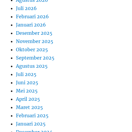
Juli 2026
Februari 2026
Januari 2026
Desember 2025
November 2025
Oktober 2025
September 2025
Agustus 2025
Juli 2025
Juni 2025
Mei 2025
April 2025
Maret 2025
Februari 2025
Januari 2025
Desember 2024