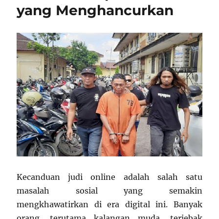
yang Menghancurkan
Kecanduan judi online adalah salah satu
masalah sosial yang semakin
mengkhawatirkan di era digital ini. Banyak
orang, terutama kalangan muda, terjebak