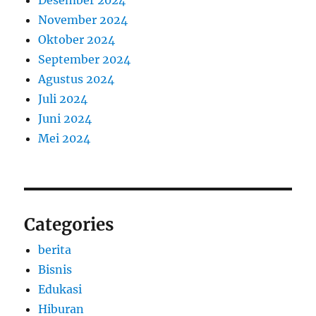
November 2024
Oktober 2024
September 2024
Agustus 2024
Juli 2024
Juni 2024
Mei 2024
Categories
berita
Bisnis
Edukasi
Hiburan