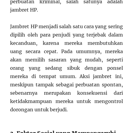
perbuatan kriminal, salah satunya adalah
jambret HP.
Jambret HP menjadi salah satu cara yang sering
dipilih oleh para penjudi yang terjebak dalam
kecanduan, karena mereka membutuhkan
uang secara cepat. Pada umumnya, mereka
akan memilih sasaran yang mudah, seperti
orang yang sedang sibuk dengan ponsel
mereka di tempat umum. Aksi jambret ini,
meskipun tampak sebagai perbuatan spontan,
sebenarnya merupakan konsekuensi dari
ketidakmampuan mereka untuk mengontrol
dorongan untuk berjudi.