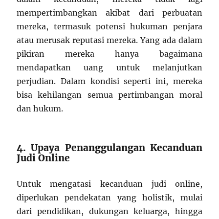
mempertimbangkan akibat dari perbuatan
mereka, termasuk potensi hukuman penjara
atau merusak reputasi mereka. Yang ada dalam
pikiran mereka hanya bagaimana
mendapatkan uang untuk melanjutkan
perjudian. Dalam kondisi seperti ini, mereka
bisa kehilangan semua pertimbangan moral
dan hukum.
4. Upaya Penanggulangan Kecanduan
Judi Online
Untuk mengatasi kecanduan judi online,
diperlukan pendekatan yang holistik, mulai
dari pendidikan, dukungan keluarga, hingga