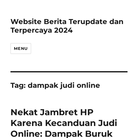
Website Berita Terupdate dan
Terpercaya 2024
MENU
Tag:
dampak judi online
Nekat Jambret HP
Karena Kecanduan Judi
Online: Dampak Buruk