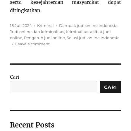
serta kesejahteraan masyarakat dapat
ditingkatkan.
Posted
Categories
Tags
18 Juli 2024
Kriminal
Dampak judi online Indonesia
,
on
Judi online dan kriminalitas
,
Kriminalitas akibat judi
online
,
Pengaruh judi online
,
Solusi judi online Indonesia
on
Leave a comment
Dampak
Judi
Online
pada
Tingkat
Cari
Kriminalitas
di
CARI
Indonesia
Recent Posts