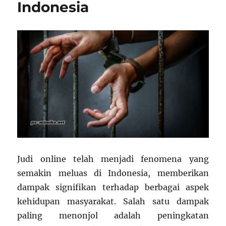
Indonesia
Judi online telah menjadi fenomena yang
semakin meluas di Indonesia, memberikan
dampak signifikan terhadap berbagai aspek
kehidupan masyarakat. Salah satu dampak
paling menonjol adalah peningkatan