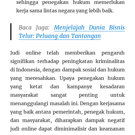
sehingga penegakan hukum memerlukan
kerja sama lintas negara yang lebih baik.
Baca Juga:
Menjelajah Dunia Bisnis
Telur: Peluang dan Tantangan
Judi online telah memberikan pengaruh
signifikan terhadap peningkatan kriminalitas
di Indonesia, dengan dampak sosial dan hukum
yang meresahkan. Upaya penegakan hukum
yang ketat dan kampanye kesadaran
masyarakat sangat penting untuk
menanggulangi masalah ini. Dengan kerjasama
yang baik antara pemerintah, penegak hukum,
dan masyarakat, diharapkan dampak negatif
judi online dapat diminimalisir dan keamanan