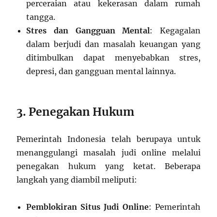
perceraian atau kekerasan dalam rumah
tangga.
Stres dan Gangguan Mental
: Kegagalan
dalam berjudi dan masalah keuangan yang
ditimbulkan dapat menyebabkan stres,
depresi, dan gangguan mental lainnya.
3. Penegakan Hukum
Pemerintah Indonesia telah berupaya untuk
menanggulangi masalah judi online melalui
penegakan hukum yang ketat. Beberapa
langkah yang diambil meliputi:
Pemblokiran Situs Judi Online
: Pemerintah