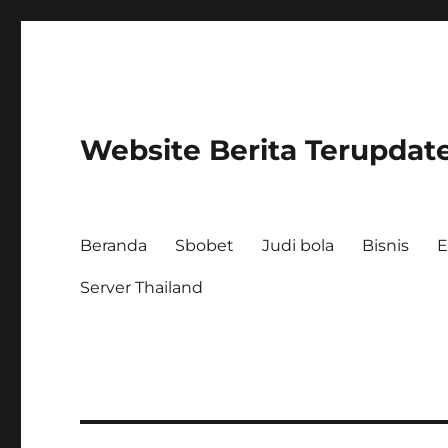
Website Berita Terupdat
Beranda
Sbobet
Judi bola
Bisnis
E
Server Thailand