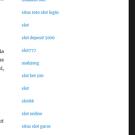
situs toto slot login
slot
slot deposit 5000
slot777
ia
as
mahjong
i,
slot bet 100
slot
slot88
slot online
ut
situs slot gacor