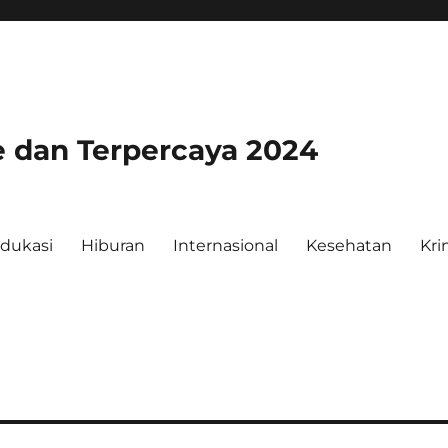
e dan Terpercaya 2024
dukasi
Hiburan
Internasional
Kesehatan
Kri