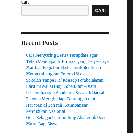
Cari
CARI
Recent Posts
Cara Menyaring Berita Terupdate agar
Tetap Mendapat Informasi yang Terpercaya
Manfaat Kegiatan Ekstrakurikuler dalam
Mengembangkan Potensi Siswa
Sekolah Tanpa PR? Konsep Pembelajaran
Baru Ini Mulai Diuji Coba Diam-Diam
Perkembangan Akademik Siswa di Daerah
Pelosok Menghadapi Tantangan dan
Harapan di Tengah Ketimpangan
Pendidikan Nasional
Guru Sebagai Pembimbing Akademik Dan
Moral Bagi Siswa