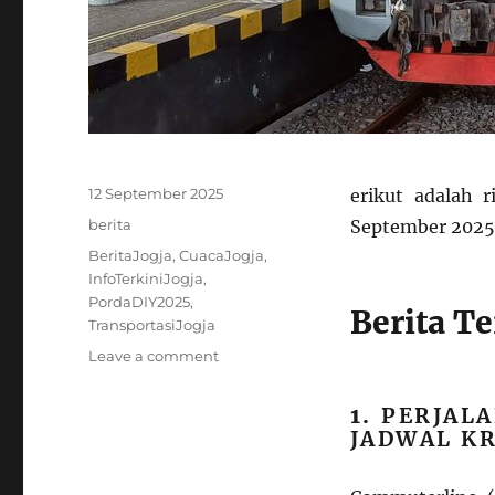
Posted
12 September 2025
erikut adalah r
on
Categories
berita
September 2025
Tags
BeritaJogja
,
CuacaJogja
,
InfoTerkiniJogja
,
PordaDIY2025
,
Berita Te
TransportasiJogja
on
Leave a comment
Berita
Terkini
1.
PERJAL
di
JADWAL KR
Yogyakarta