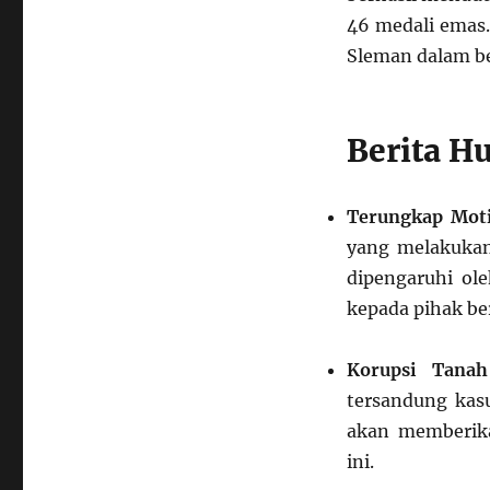
46 medali emas.
Sleman dalam be
Berita H
Terungkap Moti
yang melakukan
dipengaruhi ole
kepada pihak be
Korupsi Tana
tersandung kas
akan memberika
ini.