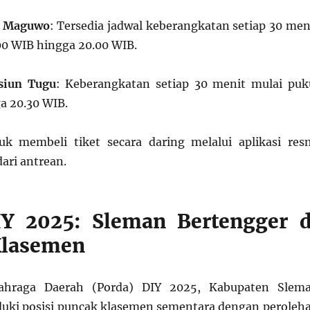
e Maguwo
: Tersedia jadwal keberangkatan setiap 30 men
00 WIB hingga 20.00 WIB.
siun Tugu
: Keberangkatan setiap 30 menit mulai puk
a 20.30 WIB.
uk membeli tiket secara daring melalui aplikasi res
ri antrean.
IY 2025: Sleman Bertengger d
Klasemen
ahraga Daerah (Porda) DIY 2025, Kabupaten Slem
uki posisi puncak klasemen sementara dengan peroleh