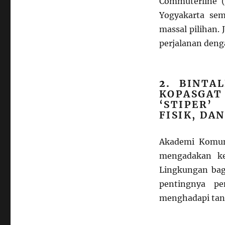
Commuterline 
Yogyakarta sem
massal pilihan.
perjalanan denga
2.
BINTA
KOPASGA
‘STIPER
FISIK, DA
Akademi Komun
mengadakan ke
Lingkungan bag
pentingnya pe
menghadapi tant