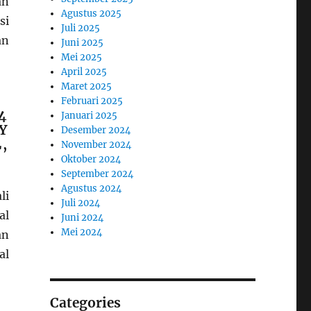
an
Agustus 2025
si
Juli 2025
an
Juni 2025
Mei 2025
April 2025
Maret 2025
Februari 2025
4
Januari 2025
Y
Desember 2024
,
November 2024
Oktober 2024
September 2024
Agustus 2024
li
Juli 2024
al
Juni 2024
Mei 2024
an
al
Categories