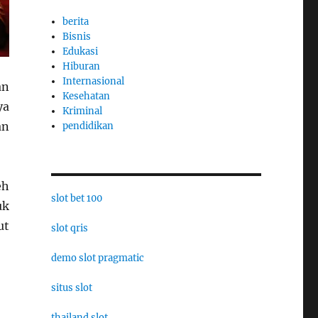
berita
Bisnis
Edukasi
Hiburan
Internasional
an
Kesehatan
ya
Kriminal
an
pendidikan
eh
slot bet 100
uk
ut
slot qris
demo slot pragmatic
situs slot
thailand slot