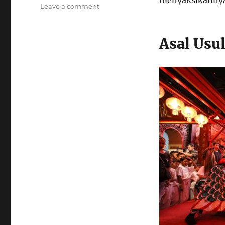
on
Leave a comment
Menyelami
Kemeriahan
Perayaan
Asal Usu
Cap
Go
Meh
di
Singkawang