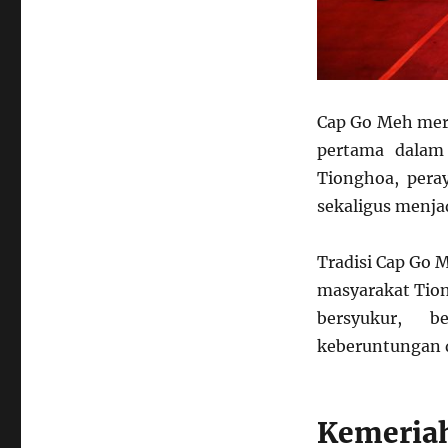
Cap Go Meh meru
pertama dalam
Tionghoa, pera
sekaligus menja
Tradisi Cap Go 
masyarakat Tio
bersyukur, 
keberuntungan d
Kemeriah