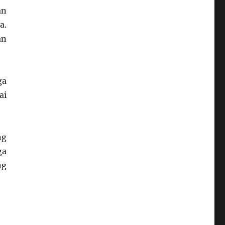
an
a.
an
ga
ai
ng
ga
ng