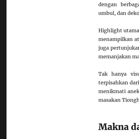
dengan berbag
umbul, dan dekor
Highlight utama
menampilkan atr
juga pertunjuka
memanjakan mat
Tak hanya vis
terpisahkan dar
menikmati aneka
masakan Tiongho
Makna da