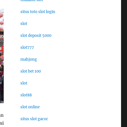
situs toto slot login
slot
slot deposit 5000
slot777
mahjong
slot bet 100
slot
slot88
slot online
an
situs slot gacor
si