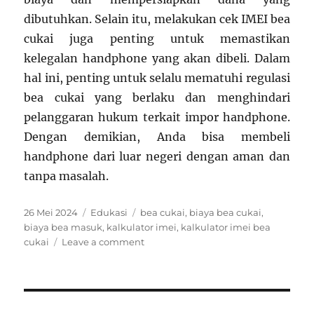
dibutuhkan. Selain itu, melakukan cek IMEI bea
cukai juga penting untuk memastikan
kelegalan handphone yang akan dibeli. Dalam
hal ini, penting untuk selalu mematuhi regulasi
bea cukai yang berlaku dan menghindari
pelanggaran hukum terkait impor handphone.
Dengan demikian, Anda bisa membeli
handphone dari luar negeri dengan aman dan
tanpa masalah.
Posted
Categories
Tags
26 Mei 2024
Edukasi
bea cukai
,
biaya bea cukai
,
on
biaya bea masuk
,
kalkulator imei
,
kalkulator imei bea
on
cukai
Leave a comment
Kalkulator
Imei:
Cara
Efektif