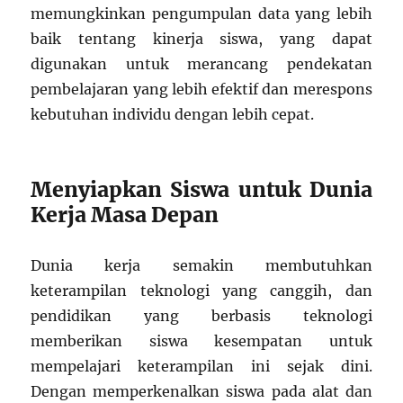
memungkinkan pengumpulan data yang lebih
baik tentang kinerja siswa, yang dapat
digunakan untuk merancang pendekatan
pembelajaran yang lebih efektif dan merespons
kebutuhan individu dengan lebih cepat.
Menyiapkan Siswa untuk Dunia
Kerja Masa Depan
Dunia kerja semakin membutuhkan
keterampilan teknologi yang canggih, dan
pendidikan yang berbasis teknologi
memberikan siswa kesempatan untuk
mempelajari keterampilan ini sejak dini.
Dengan memperkenalkan siswa pada alat dan