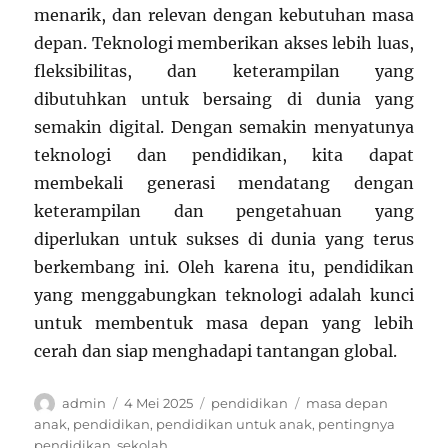
menarik, dan relevan dengan kebutuhan masa
depan. Teknologi memberikan akses lebih luas,
fleksibilitas, dan keterampilan yang
dibutuhkan untuk bersaing di dunia yang
semakin digital. Dengan semakin menyatunya
teknologi dan pendidikan, kita dapat
membekali generasi mendatang dengan
keterampilan dan pengetahuan yang
diperlukan untuk sukses di dunia yang terus
berkembang ini. Oleh karena itu, pendidikan
yang menggabungkan teknologi adalah kunci
untuk membentuk masa depan yang lebih
cerah dan siap menghadapi tantangan global.
Author
Posted
Categories
Tags
admin
4 Mei 2025
pendidikan
masa depan
on
anak
,
pendidikan
,
pendidikan untuk anak
,
pentingnya
pendidikan
,
sekolah