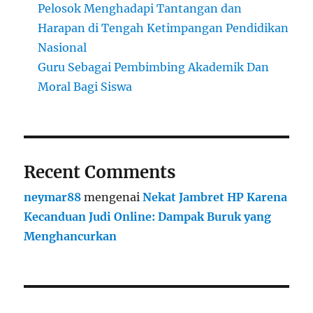
Pelosok Menghadapi Tantangan dan
Harapan di Tengah Ketimpangan Pendidikan
Nasional
Guru Sebagai Pembimbing Akademik Dan
Moral Bagi Siswa
Recent Comments
neymar88
mengenai
Nekat Jambret HP Karena
Kecanduan Judi Online: Dampak Buruk yang
Menghancurkan