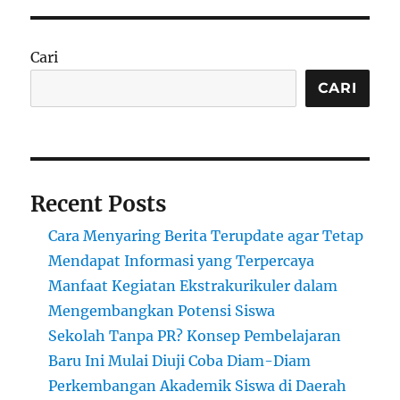
Cari
CARI
Recent Posts
Cara Menyaring Berita Terupdate agar Tetap
Mendapat Informasi yang Terpercaya
Manfaat Kegiatan Ekstrakurikuler dalam
Mengembangkan Potensi Siswa
Sekolah Tanpa PR? Konsep Pembelajaran
Baru Ini Mulai Diuji Coba Diam-Diam
Perkembangan Akademik Siswa di Daerah