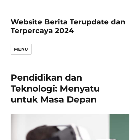
Website Berita Terupdate dan
Terpercaya 2024
MENU
Pendidikan dan
Teknologi: Menyatu
untuk Masa Depan