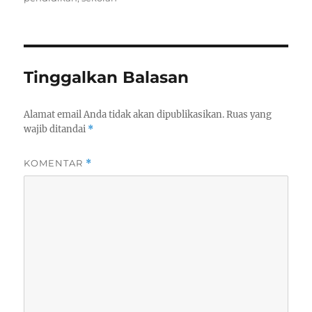
Tinggalkan Balasan
Alamat email Anda tidak akan dipublikasikan.
Ruas yang
wajib ditandai
*
KOMENTAR
*