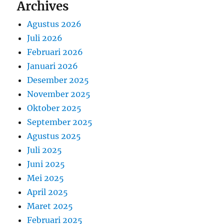
Archives
Agustus 2026
Juli 2026
Februari 2026
Januari 2026
Desember 2025
November 2025
Oktober 2025
September 2025
Agustus 2025
Juli 2025
Juni 2025
Mei 2025
April 2025
Maret 2025
Februari 2025