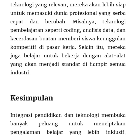
teknologi yang relevan, mereka akan lebih siap
untuk memasuki dunia profesional yang serba
cepat dan berubah. Misalnya, teknologi
pembelajaran seperti coding, analisis data, dan
kecerdasan buatan memberi siswa keunggulan
kompetitif di pasar kerja. Selain itu, mereka
juga belajar untuk bekerja dengan alat-alat
yang akan menjadi standar di hampir semua
industri.
Kesimpulan
Integrasi pendidikan dan teknologi membuka
banyak peluang untuk menciptakan
pengalaman belajar yang lebih inklusif,