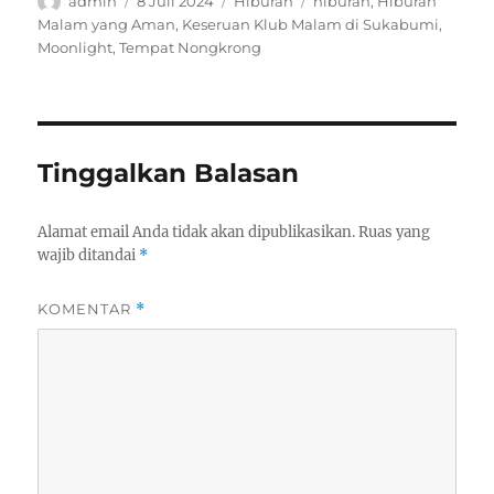
admin
8 Juli 2024
Hiburan
hiburan
,
Hiburan
on
Malam yang Aman
,
Keseruan Klub Malam di Sukabumi
,
Moonlight
,
Tempat Nongkrong
Tinggalkan Balasan
Alamat email Anda tidak akan dipublikasikan.
Ruas yang
wajib ditandai
*
KOMENTAR
*