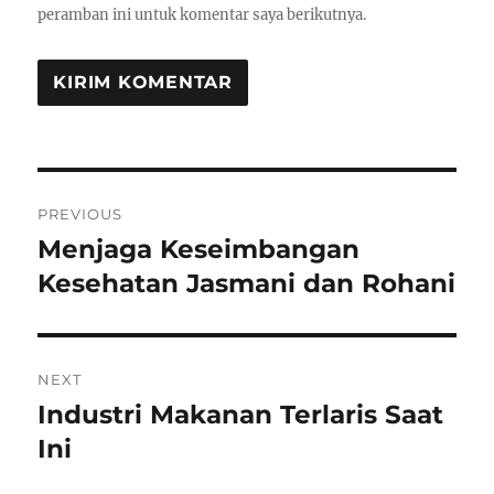
peramban ini untuk komentar saya berikutnya.
Navigasi
PREVIOUS
pos
Menjaga Keseimbangan
Previous
post:
Kesehatan Jasmani dan Rohani
NEXT
Industri Makanan Terlaris Saat
Next
post:
Ini