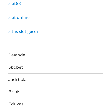
slot88
slot online
situs slot gacor
Beranda
Sbobet
Judi bola
Bisnis
Edukasi