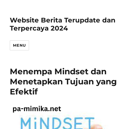
Website Berita Terupdate dan
Terpercaya 2024
MENU
Menempa Mindset dan
Menetapkan Tujuan yang
Efektif