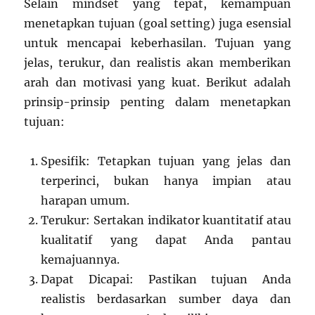
Selain mindset yang tepat, kemampuan
menetapkan tujuan (goal setting) juga esensial
untuk mencapai keberhasilan. Tujuan yang
jelas, terukur, dan realistis akan memberikan
arah dan motivasi yang kuat. Berikut adalah
prinsip-prinsip penting dalam menetapkan
tujuan:
Spesifik: Tetapkan tujuan yang jelas dan
terperinci, bukan hanya impian atau
harapan umum.
Terukur: Sertakan indikator kuantitatif atau
kualitatif yang dapat Anda pantau
kemajuannya.
Dapat Dicapai: Pastikan tujuan Anda
realistis berdasarkan sumber daya dan