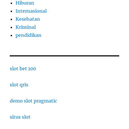
Hiburan
Internasional
Kesehatan
Kriminal
pendidikan
slot bet 100
slot qris
demo slot pragmatic
situs slot