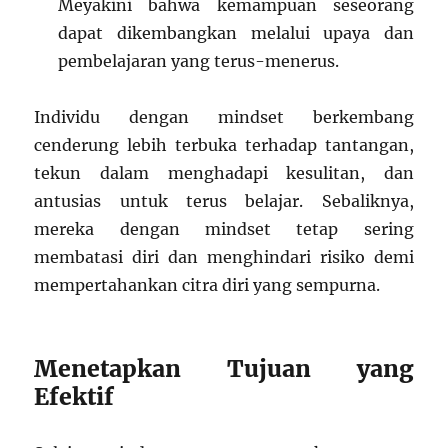
Meyakini bahwa kemampuan seseorang
dapat dikembangkan melalui upaya dan
pembelajaran yang terus-menerus.
Individu dengan mindset berkembang
cenderung lebih terbuka terhadap tantangan,
tekun dalam menghadapi kesulitan, dan
antusias untuk terus belajar. Sebaliknya,
mereka dengan mindset tetap sering
membatasi diri dan menghindari risiko demi
mempertahankan citra diri yang sempurna.
Menetapkan Tujuan yang
Efektif