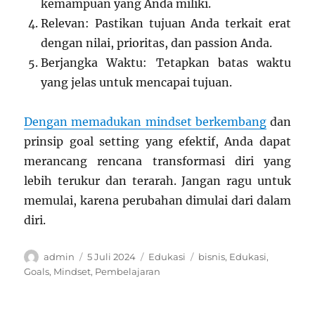
kemampuan yang Anda miliki.
Relevan: Pastikan tujuan Anda terkait erat
dengan nilai, prioritas, dan passion Anda.
Berjangka Waktu: Tetapkan batas waktu
yang jelas untuk mencapai tujuan.
Dengan memadukan mindset berkembang
dan
prinsip goal setting yang efektif, Anda dapat
merancang rencana transformasi diri yang
lebih terukur dan terarah. Jangan ragu untuk
memulai, karena perubahan dimulai dari dalam
diri.
Author
Posted
Categories
Tags
admin
5 Juli 2024
Edukasi
bisnis
,
Edukasi
,
on
Goals
,
Mindset
,
Pembelajaran