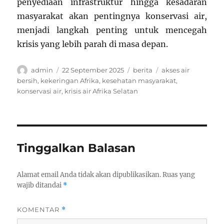
penyediaan infrastruktur hingga kesadaran
masyarakat akan pentingnya konservasi air,
menjadi langkah penting untuk mencegah
krisis yang lebih parah di masa depan.
Author
Posted
Categories
Tags
admin
22 September 2025
berita
akses air
on
bersih
,
kekeringan Afrika
,
kesehatan masyarakat
,
konservasi air
,
krisis air Afrika Selatan
Tinggalkan Balasan
Alamat email Anda tidak akan dipublikasikan.
Ruas yang
wajib ditandai
*
KOMENTAR
*