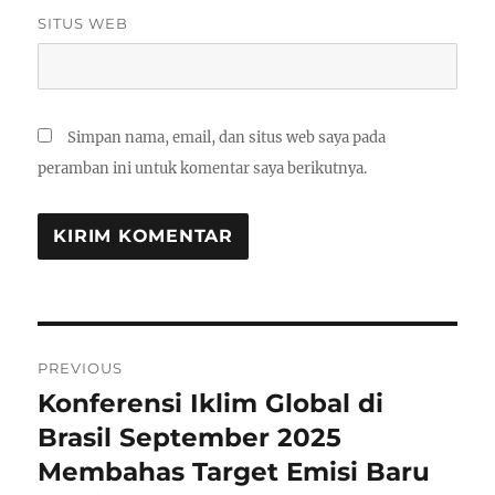
SITUS WEB
Simpan nama, email, dan situs web saya pada
peramban ini untuk komentar saya berikutnya.
Navigasi
PREVIOUS
pos
Konferensi Iklim Global di
Previous
post:
Brasil September 2025
Membahas Target Emisi Baru