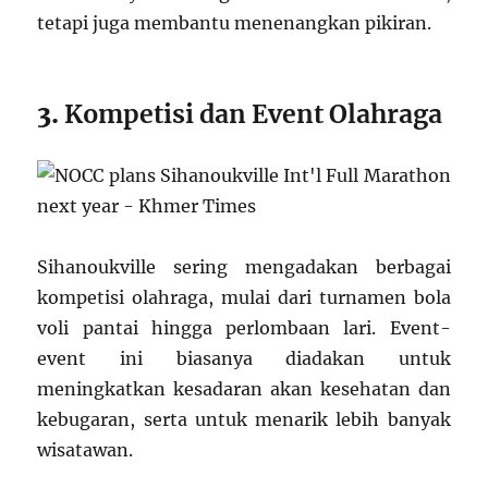
tetapi juga membantu menenangkan pikiran.
3.
Kompetisi dan Event Olahraga
Sihanoukville sering mengadakan berbagai
kompetisi olahraga, mulai dari turnamen bola
voli pantai hingga perlombaan lari. Event-
event ini biasanya diadakan untuk
meningkatkan kesadaran akan kesehatan dan
kebugaran, serta untuk menarik lebih banyak
wisatawan.