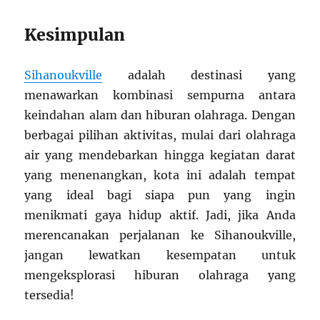
Kesimpulan
Sihanoukville
adalah destinasi yang
menawarkan kombinasi sempurna antara
keindahan alam dan hiburan olahraga. Dengan
berbagai pilihan aktivitas, mulai dari olahraga
air yang mendebarkan hingga kegiatan darat
yang menenangkan, kota ini adalah tempat
yang ideal bagi siapa pun yang ingin
menikmati gaya hidup aktif. Jadi, jika Anda
merencanakan perjalanan ke Sihanoukville,
jangan lewatkan kesempatan untuk
mengeksplorasi hiburan olahraga yang
tersedia!