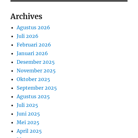
Archives
Agustus 2026
Juli 2026
Februari 2026
Januari 2026
Desember 2025
November 2025
Oktober 2025
September 2025
Agustus 2025
Juli 2025
Juni 2025
Mei 2025
April 2025