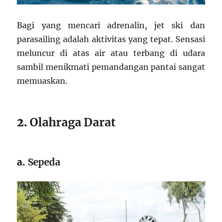
Bagi yang mencari adrenalin, jet ski dan
parasailing adalah aktivitas yang tepat. Sensasi
meluncur di atas air atau terbang di udara
sambil menikmati pemandangan pantai sangat
memuaskan.
2.
Olahraga Darat
a.
Sepeda