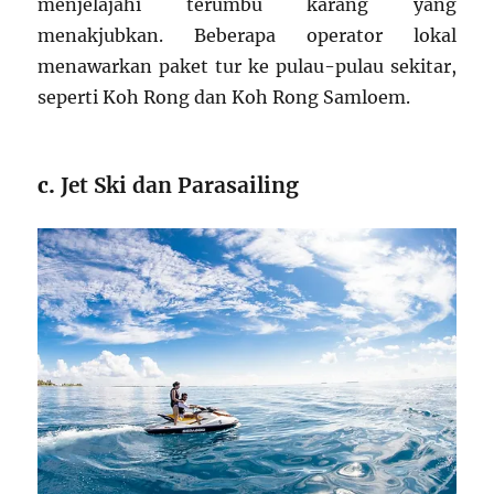
menjelajahi terumbu karang yang
menakjubkan. Beberapa operator lokal
menawarkan paket tur ke pulau-pulau sekitar,
seperti Koh Rong dan Koh Rong Samloem.
c.
Jet Ski dan Parasailing