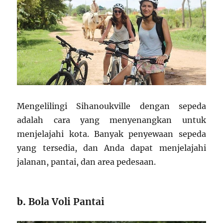
Mengelilingi Sihanoukville dengan sepeda
adalah cara yang menyenangkan untuk
menjelajahi kota. Banyak penyewaan sepeda
yang tersedia, dan Anda dapat menjelajahi
jalanan, pantai, dan area pedesaan.
b.
Bola Voli Pantai