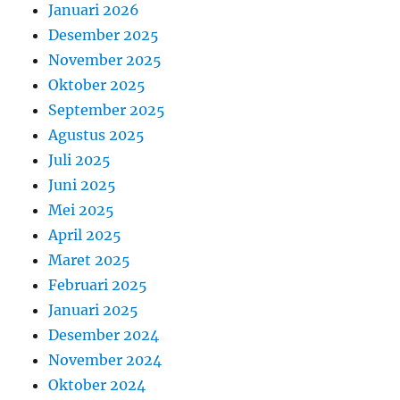
Januari 2026
Desember 2025
November 2025
Oktober 2025
September 2025
Agustus 2025
Juli 2025
Juni 2025
Mei 2025
April 2025
Maret 2025
Februari 2025
Januari 2025
Desember 2024
November 2024
Oktober 2024