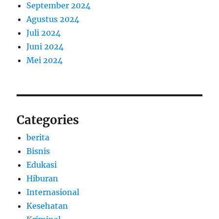
September 2024
Agustus 2024
Juli 2024
Juni 2024
Mei 2024
Categories
berita
Bisnis
Edukasi
Hiburan
Internasional
Kesehatan