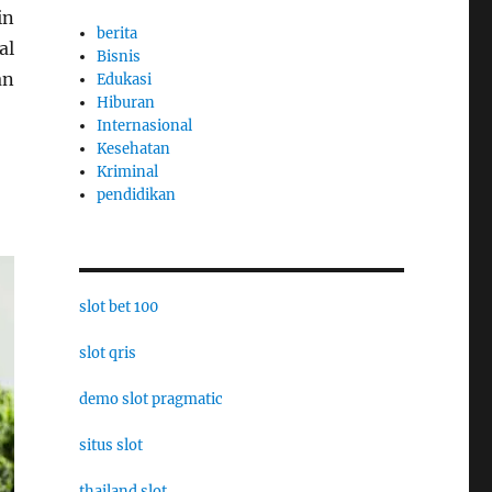
in
berita
al
Bisnis
an
Edukasi
Hiburan
Internasional
Kesehatan
Kriminal
pendidikan
slot bet 100
slot qris
demo slot pragmatic
situs slot
thailand slot