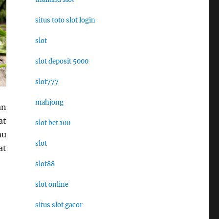
situs toto slot login
slot
slot deposit 5000
slot777
mahjong
an
at
slot bet 100
au
slot
at
slot88
slot online
situs slot gacor