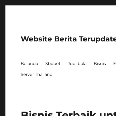
Website Berita Terupdat
Beranda
Sbobet
Judi bola
Bisnis
E
Server Thailand
Bisnis Terbaik u