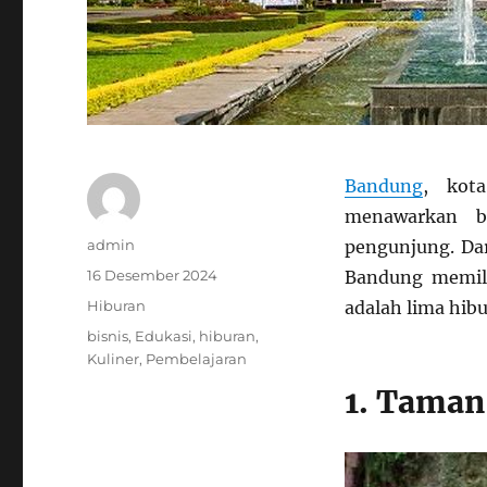
Bandung
, kot
menawarkan be
Author
admin
pengunjung. Da
Posted
16 Desember 2024
Bandung memili
on
Categories
Hiburan
adalah lima hib
Tags
bisnis
,
Edukasi
,
hiburan
,
Kuliner
,
Pembelajaran
1. Taman