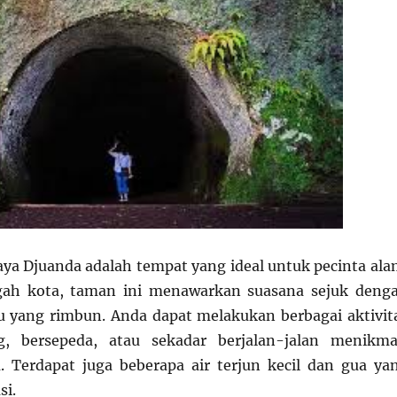
a Djuanda adalah tempat yang ideal untuk pecinta ala
ngah kota, taman ini menawarkan suasana sejuk deng
 yang rimbun. Anda dapat melakukan berbagai aktivit
ng, bersepeda, atau sekadar berjalan-jalan menikma
 Terdapat juga beberapa air terjun kecil dan gua ya
si.