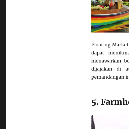
Floating Market
dapat menikma
menawarkan ber
dijajakan di 
pemandangan in
5. Farm