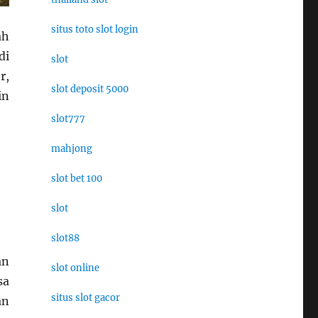
situs toto slot login
ah
di
slot
r,
slot deposit 5000
in
slot777
mahjong
slot bet 100
slot
slot88
an
slot online
sa
situs slot gacor
an