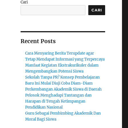
Cari
CARI
Recent Posts
Cara Menyaring Berita Terupdate agar
Tetap Mendapat Informasi yang Terpercaya
Manfaat Kegiatan Ekstrakurikuler dalam
Mengembangkan Potensi Siswa
Sekolah Tanpa PR? Konsep Pembelajaran
Baru Ini Mulai Diuji Coba Diam-Diam
Perkembangan Akademik Siswa di Daerah
Pelosok Menghadapi Tantangan dan
Harapan di Tengah Ketimpangan
Pendidikan Nasional
Guru Sebagai Pembimbing Akademik Dan
Moral Bagi Siswa