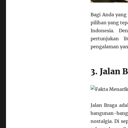
Bagi Anda yang 
pilihan yang tep
Indonesia. De
pertunjukan l
pengalaman yan
3. Jalan 
Jalan Braga ad
bangunan-bang
nostalgia. Di s