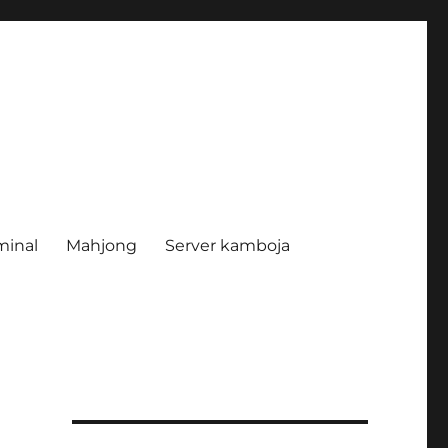
minal
Mahjong
Server kamboja